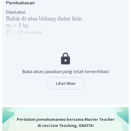
Pembahasan
Diketahui:
Balok
di
atas
bidang
datar
licin
=
2
kg
m
=
10
newton
F
∘
=
6
0
θ
=
2
m
/
s
ke
arah
kiri
v
0
2
=
10
m
/
s
g
3
=
sekon
t
1
5
Buka akses jawaban yang telah terverifikasi
3
=
sekon
t
2
3
Lihat Iklan
Kesimpulan
pada
dan
=
...
?
Ditanya:
v
v
1
2
Penyelesaian:
Diagram gaya yang terdapat pada sistem ditunjukkan
berikut ini yaitu dengan menarik proyeksi garis gaya yang
bekerja pada benda.
Perdalam pemahamanmu bersama Master Teacher
di sesi Live Teaching, GRATIS!