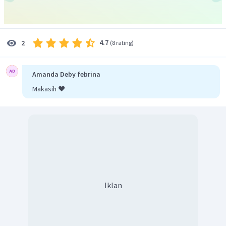
4.7
2
(
8 rating
)
Amanda Deby febrina
Makasih ❤️
Tentukan terlebih dahulu percepatan gerak benda pada
sumbu-
x
dari hukum II Newton.
Σ
=
×
F
m
a
x
∘
sin
6
0
=
×
F
m
a
1
10
×
3
=
2
×
a
2
5
2
=
3
m
/
s
.
a
2
Dari persamaan gerak lurus berubah beraturan, besar
Iklan
kecepatan diperoleh berikut ini.
3
=
sekon
(1) Untuk
, maka:
t
1
5