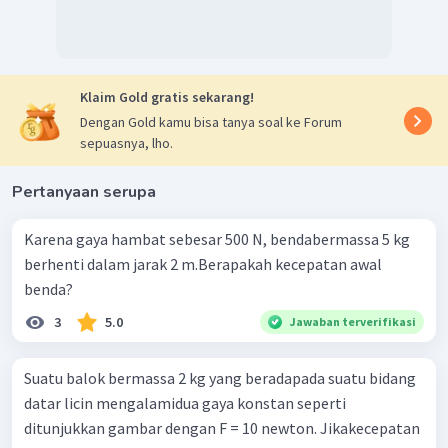
=
+
×
v
v
a
t
1
0
1
(
)
5
3
=
−
2
+
3
×
v
1
2
5
=
−
0
,
5
m
/
s
.
v
1
Klaim Gold gratis sekarang!
3
=
sekon
(2) Untuk
, maka:
Dengan Gold kamu bisa tanya soal ke Forum
t
2
3
sepuasnya, lho.
=
+
×
v
v
a
t
2
0
2
(
)
5
3
Pertanyaan serupa
=
−
2
+
3
×
v
2
2
3
=
0
,
5
m
/
s
.
v
Karena gaya hambat sebesar 500 N, bendabermassa 5 kg
2
3
berhenti dalam jarak 2 m.Berapakah kecepatan awal
=
sekon
Dengan demikian, kecepatan pada
dan
t
5
benda?
3
=
sekon
adalah sama besar dan berlawanan arah.
t
3
5.0
Jawaban terverifikasi
3
Oleh karena itu, jawaban yang benar adalah A.
Suatu balok bermassa 2 kg yang beradapada suatu bidang
datar licin mengalamidua gaya konstan seperti
ditunjukkan gambar dengan F = 10 newton. Jikakecepatan