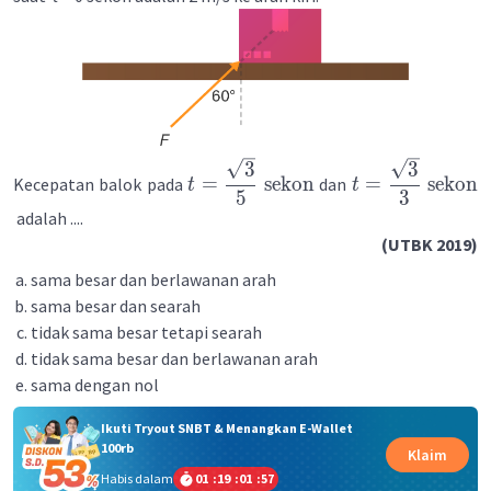
3
3
=
sekon
=
sekon
Kecepatan balok pada
dan
t
t
5
3
adalah ....
(UTBK 2019)
sama besar dan berlawanan arah
sama besar dan searah
tidak sama besar tetapi searah
tidak sama besar dan berlawanan arah
sama dengan nol
Ikuti Tryout SNBT & Menangkan E-Wallet
100rb
Klaim
Habis dalam
01
:
19
:
01
:
57