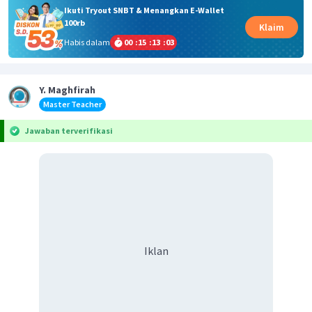
Ikuti Tryout SNBT & Menangkan E-Wallet
100rb
Klaim
Habis dalam
00
:
15
:
13
:
02
Y. Maghfirah
Master Teacher
Jawaban terverifikasi
Iklan