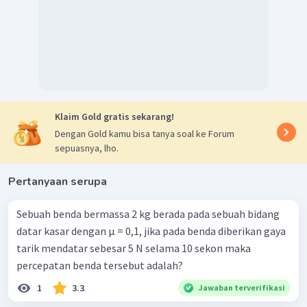
Dengan demikian, besar gaya normal dan percepatan
2
berturut-turut adalah 28 N dan 3 m/s
.
Jadi, jawaban yang tepat adalah C.
Klaim Gold gratis sekarang!
Dengan Gold kamu bisa tanya soal ke Forum
sepuasnya, lho.
Pertanyaan serupa
Sebuah benda bermassa 2 kg berada pada sebuah bidang
datar kasar dengan µ = 0,1, jika pada benda diberikan gaya
tarik mendatar sebesar 5 N selama 10 sekon maka
percepatan benda tersebut adalah?
1
3.3
Jawaban terverifikasi