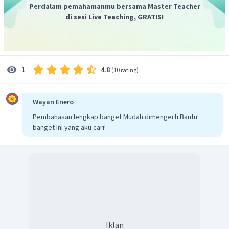
Gaya normal
Perdalam pemahamanmu bersama Master Teacher
Arah gaya normal tegak lurus dengan bidang, sehingga
di sesi Live Teaching, GRATIS!
dalam soal ini arah gaya normal ke sumbu
y
. Karena balok
tidak bergerak ke arah sumbu
y
maka berlaku Hukum I
Newton. Dengan meninjau gaya-gaya pada sumbu
y
maka:
4.8
1
(
10 rating
)
Wayan Enero
Pembahasan lengkap banget Mudah dimengerti Bantu
banget Ini yang aku cari!
Besar percepatan
Benda bergerak ke arah sumbu
x
, sehingga untuk mencari
percepatan meninjau gaya-gaya pada sumbu
x
. Dengan
menggunakan Hukum II Newton maka:
Iklan