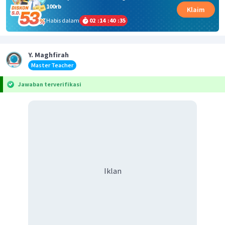
100rb
Klaim
Habis dalam
02
:
14
:
40
:
35
Y. Maghfirah
Master Teacher
Jawaban terverifikasi
Iklan