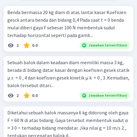
Benda bermassa 20 kg diam di atas lantai kasar Koefisien
gesck antara benda dan bidang 0,4 Pada saat t = 0 benda
mulai diberi gaya F sebesar 100 N membentuk sudut
terhadap horizontal seperti pada gamb...
2
0.0
Jawaban terverifikasi
Sebuah balok dalam keadaan diam memiliki massa 3 kg,
berada di bidang datar kasar dengan koefisien gesek statik
µ s ​ = 0 , 4 dan koefisien gesek kinetik μ k ​ = 0 , 3 .Kemudian,
balok tersebut ditari...
2
0.0
Jawaban terverifikasi
Diketahui sebuah balok massanya 6 kg didorong oleh gaya
F = 60 N di atas bidang. Gaya tersebut membentuk sudut α
= 3 0 ∘ terhadap bidang mendatar. Jika nilai g = 10 m/s 2 ,
tentukan percepatan balok d...