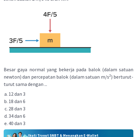
Besar gaya normal yang bekerja pada balok (dalam satuan
2
newton) dan percepatan balok (dalam satuan m/s
) berturut-
turut sama dengan ...
12 dan 3
18 dan 6
28 dan 3
34 dan 6
40 dan 3
Ikuti Tryout SNBT & Menangkan E-Wallet