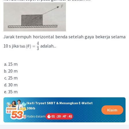
Jarak tempuh horizontal benda setelah gaya bekerja selama
4
10 s jika
adalah...
tan
(
)
=
θ
3
15 m
20 m
25 m
30 m
35 m
Ikuti Tryout SNBT & Menangkan E-Wallet
100rb
Klaim
Habis dalam
01
:
20
:
47
:
41