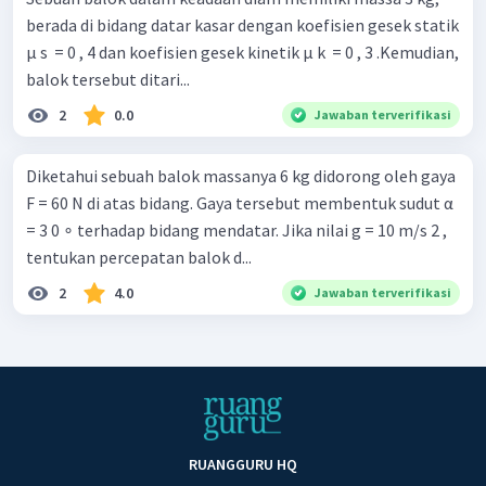
berada di bidang datar kasar dengan koefisien gesek statik
µ s ​ = 0 , 4 dan koefisien gesek kinetik μ k ​ = 0 , 3 .Kemudian,
balok tersebut ditari...
2
0.0
Jawaban terverifikasi
Diketahui sebuah balok massanya 6 kg didorong oleh gaya
F = 60 N di atas bidang. Gaya tersebut membentuk sudut α
= 3 0 ∘ terhadap bidang mendatar. Jika nilai g = 10 m/s 2 ,
tentukan percepatan balok d...
2
4.0
Jawaban terverifikasi
RUANGGURU HQ