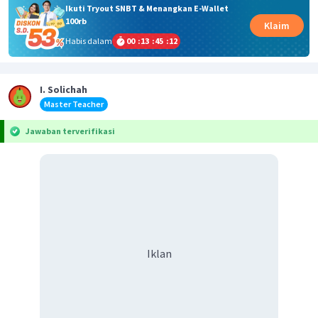
Ikuti Tryout SNBT & Menangkan E-Wallet
100rb
Klaim
Habis dalam
00
:
13
:
45
:
11
I. Solichah
Master Teacher
Jawaban terverifikasi
Iklan