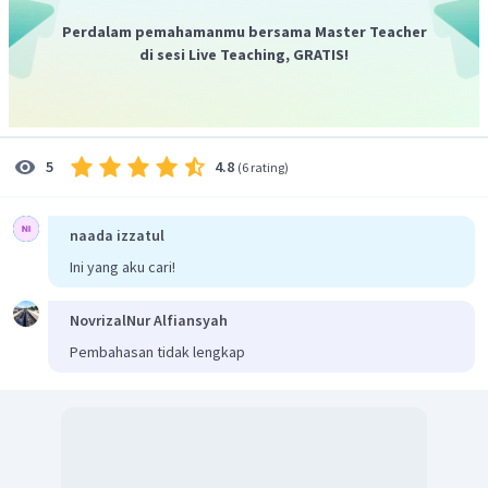
Perdalam pemahamanmu bersama Master Teacher
di sesi Live Teaching, GRATIS!
Jadi, jumlah atom nitrogen dalam asam amino adalah 2.
4.8
5
(
6 rating
)
naada izzatul
Ini yang aku cari!
NovrizalNur Alfiansyah
Pembahasan tidak lengkap