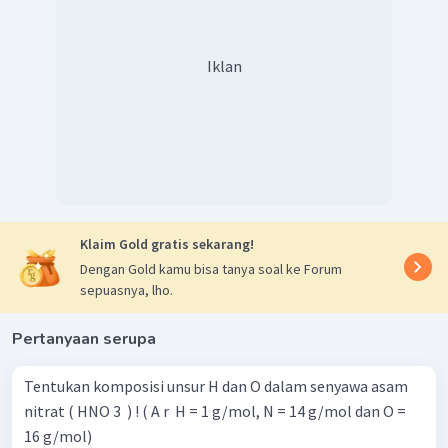
Iklan
Klaim Gold gratis sekarang!
Dengan Gold kamu bisa tanya soal ke Forum
sepuasnya, lho.
Pertanyaan serupa
Tentukan komposisi unsur H dan O dalam senyawa asam
nitrat ( HNO 3 ​ ) ! ( A r ​ H = 1 g/mol, N = 14 g/mol dan O =
16 g/mol)