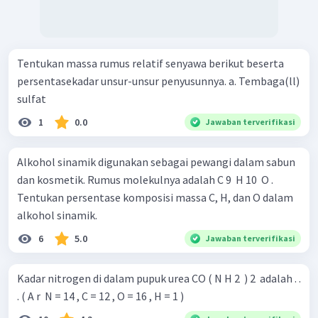
Tentukan massa rumus relatif senyawa berikut beserta
persentasekadar unsur-unsur penyusunnya. a. Tembaga(ll)
sulfat
1
0.0
Jawaban terverifikasi
Alkohol sinamik digunakan sebagai pewangi dalam sabun
dan kosmetik. Rumus molekulnya adalah C 9 ​ H 10 ​ O .
Tentukan persentase komposisi massa C, H, dan O dalam
alkohol sinamik.
6
5.0
Jawaban terverifikasi
Kadar nitrogen di dalam pupuk urea CO ( N H 2 ​ ) 2 ​ adalah . .
. ( A r ​ N = 14 , C = 12 , O = 16 , H = 1 )