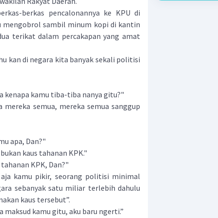
wakilan Rakyat Daerah.
erkas-berkas pencalonannya ke KPU di
u mengobrol sambil minum kopi di kantin
rdua terikat dalam percakapan yang amat
 kan di negara kita banyak sekali politisi
 kenapa kamu tiba-tiba nanya gitu?"
ya mereka semua, mereka semua sanggup
amu apa, Dan?"
au bukan kaus tahanan KPK."
s tahanan KPK, Dan?"
 aja kamu pikir, seorang politisi minimal
ra sebanyak satu miliar terlebih dahulu
akan kaus tersebut”.
ta maksud kamu gitu, aku baru ngerti.”