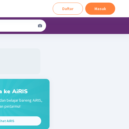
Daftar
Masuk
a ke AiRIS
dan belajar bareng AiRIS,
n pintarmu!
hat AiRIS