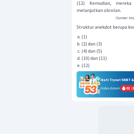
(12) Kemudian, mereka
melanjutkan obrolan.
(Sumber: htt
Struktur anekdot berupa ko
(1)
(2) dan (3)
(4) dan (5)
(10) dan (11)
(12)
Ikuti Tryout SNBT 
Habis dalam
02
:
1