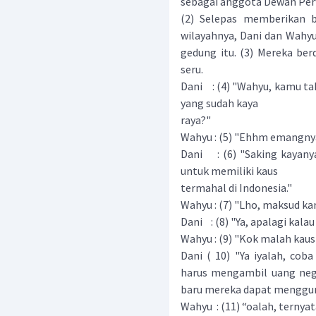
sebagai anggota Dewan Per
(2) Selepas memberikan b
wilayahnya, Dani dan Wahy
gedung itu. (3) Mereka be
seru.
Dani : (4) "Wahyu, kamu tahu
yang sudah kaya
raya?"
Wahyu : (5) "Ehhm emangnya
Dani : (6) "Saking kayan
untuk memiliki kaus
termahal di Indonesia."
Wahyu : (7) "Lho, maksud k
Dani : (8) "Ya, apalagi kal
Wahyu : (9) "Kok malah kau
Dani ( 10) "Ya iyalah, coba
harus mengambil uang nega
baru mereka dapat menggun
Wahyu : (11) “oalah, ternya