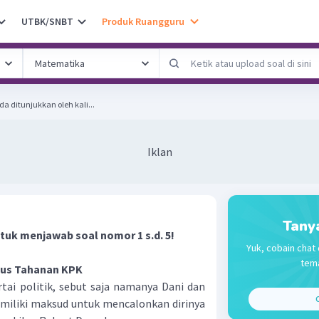
UTBK/SNBT
Produk Ruangguru
a ditunjukkan oleh kali...
Iklan
Tany
ntuk menjawab soal nomor 1 s.d. 5!
Yuk, cobain chat 
tema
us Tahanan KPK
rtai politik, sebut saja namanya Dani dan
C
iliki maksud untuk mencalonkan dirinya