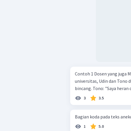
Contoh 1 Dosen yang juga Menjadi Pejabat Di kantin sebuah
universitas, Udin dan Tono
bincang. Tono: "Saya 
3
3.5
Bagian koda pada teks anekd
1
5.0