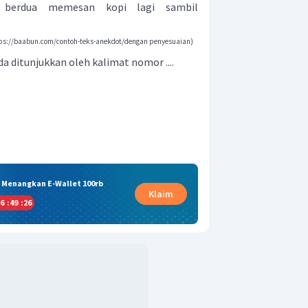
 berdua memesan kopi lagi sambil
ps://baabun.com/contoh-teks-anekdot/dengan penyesuaian)
da ditunjukkan oleh kalimat nomor
....
& Menangkan E-Wallet 100rb
Klaim
6
:
49
:
26