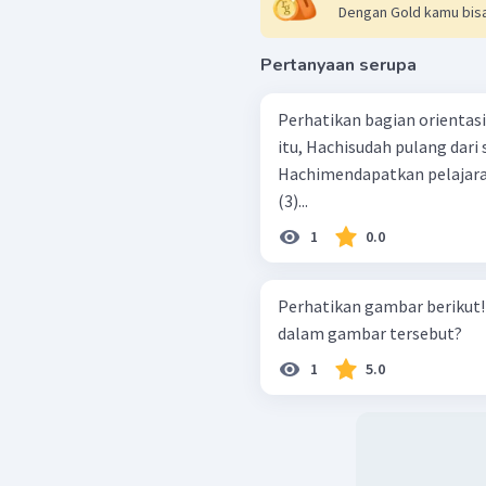
Dengan Gold kamu bisa
Pertanyaan serupa
Perhatikan bagian orientasi daritek
itu, Hachisudah pulang dari s
Hachimendapatkan pelajaran
(3)...
1
0.0
Perhatikan gambar berikut! Apa permasalahan yang dikemukaka
dalam gambar tersebut?
1
5.0