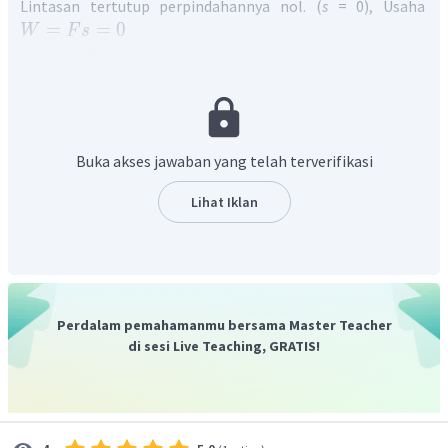
Lintasan tertutup perpindahannya nol. (
s
= 0), Usaha
=
=
0
W
F
s
Alasan :
Pada saat mencapai titik tertinggi potensialnya
maksimal.
(Benar)
Energi potensial adalah energi yang tersimpan pada benda
karena kedudukan atau posisi benda terhadap acuan. Ketika
di titik tertinggi energi potensial akan maksimal karena
Buka akses jawaban yang telah terverifikasi
=
maks
kedudukan benda
. Usaha oleh gaya konservatif
h
(misalkan gaya berat) juga akan menaikkan energi kinetik.
Lihat Iklan
Oleh karena itu, jawabannya adalah B. Pernyataan
benar, alasan benar, tetapi keduanya tidak
menunjukkan hubungan sebab akibat.
Perdalam pemahamanmu bersama Master Teacher
di sesi Live Teaching, GRATIS!