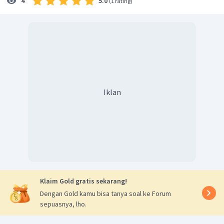
5.0
4
(
1 rating
)
Iklan
Klaim Gold gratis sekarang!
Dengan Gold kamu bisa tanya soal ke Forum
sepuasnya, lho.