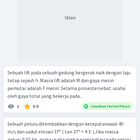
Iklan
Sebuah lift pada sebuah gedung bergerak naik dengan laju
tetap sejauh h .Massa lift adalah M dan gaya mesin
pemutar adalah F mesin .Selama prosestersebut: usaha
oleh gaya total yang bekerja pada...
1
0.0
Jawaban terverifikasi
Sebuah peluru ditembakkan dengan kecepatanawal 40
m/s dan sudut elevasi 37° ( tan 37° = 4 3 ​ ).Jika massa
peluru 0,01 kg, maka usaha oleh gayagravitasi pada peluru,