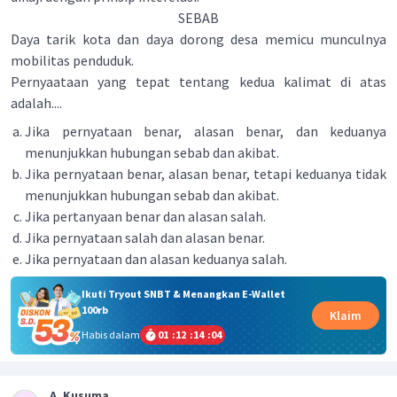
SEBAB
Daya tarik kota dan daya dorong desa memicu munculnya
mobilitas penduduk.
Pernyaataan yang tepat tentang kedua kalimat di atas
adalah....
Jika pernyataan benar, alasan benar, dan keduanya
menunjukkan hubungan sebab dan akibat.
Jika pernyataan benar, alasan benar, tetapi keduanya tidak
menunjukkan hubungan sebab dan akibat.
Jika pertanyaan benar dan alasan salah.
Jika pernyataan salah dan alasan benar.
Jika pernyataan dan alasan keduanya salah.
Ikuti Tryout SNBT & Menangkan E-Wallet
100rb
Klaim
Habis dalam
01
:
12
:
14
:
03
A. Kusuma