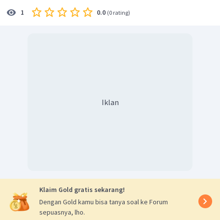
0.0
1
(
0 rating
)
Iklan
Klaim Gold gratis sekarang!
Dengan Gold kamu bisa tanya soal ke Forum
sepuasnya, lho.