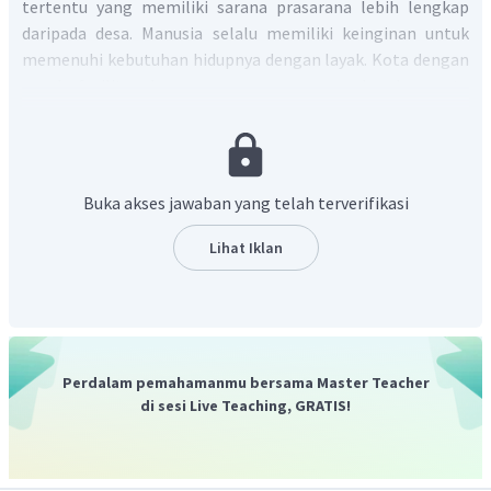
tertentu yang memiliki sarana prasarana lebih lengkap
daripada desa. Manusia selalu memiliki keinginan untuk
memenuhi kebutuhan hidupnya dengan layak. Kota dengan
segala fasilitas dan sarana prasarana yang lengkap serta
lapangan pekerjaan yang banyak, menjadi magnet dan daya
tarik tersendiri bagi penduduk desa untuk berpindah. Selain
itu, fasilitas dan sarana prasarana yang kurang memadai di
desa, merupakan daya dorong bagi masyarakat desa untuk
Buka akses jawaban yang telah terverifikasi
pindah ke kota.
Sehingga, pernyataan tersebut benar, alasannya benar,
Lihat Iklan
dan saling memiliki hubungan.
Jadi, jawaban yang tepat adalah A.
Perdalam pemahamanmu bersama Master Teacher
di sesi Live Teaching, GRATIS!