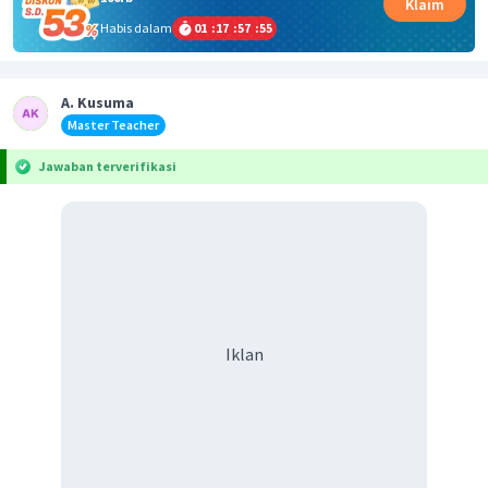
Klaim
Habis dalam
01
:
17
:
57
:
54
A. Kusuma
Master Teacher
Jawaban terverifikasi
Iklan