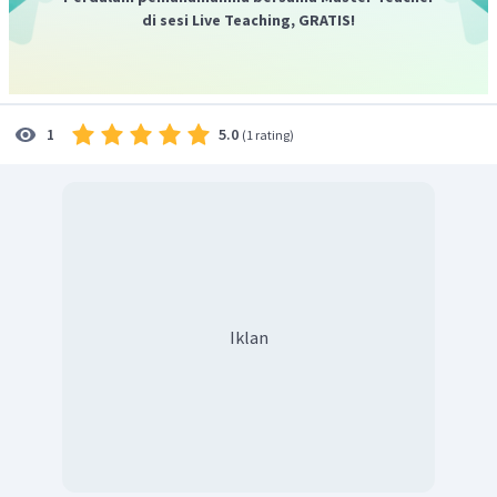
pemetaan simbol kualitatif adalah suatu penyajian
di sesi Live Teaching, GRATIS!
gambar ke atas peta berupa bentuk simbol yang
menyatakan identitas serta menggambarkan keadaan
asli dari unsurnya merupakan pernyataan yang benar.
Alasan ada penyajian gambar ke atas peta berupa
5.0
1
(
1 rating
)
bentuk simbol yang menyatakan identitas dan
menunjukkan besar jumlah atau banyaknya unsur yang
diwakiIinya. Pemetaan ini disebut juga sebagai
pemetaan statistik karena data yang dipergunakan
umumnya dari data statistik juga merupakan
pernyataan alasan yang benar.
Jadi, jawaban yang benar adalah A.
Iklan