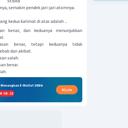
SEBAB
a, semakin pendek jari-jari atomnya.
ng kedua kalimat di atas adalah ...
san benar, dan keduanya menunjukkan
at.
asan benar, tetapi keduanya tidak
bab dan akibat.
san salah.
san benar.
lah.
& Menangkan E-Wallet 100rb
Klaim
9
:
58
:
11