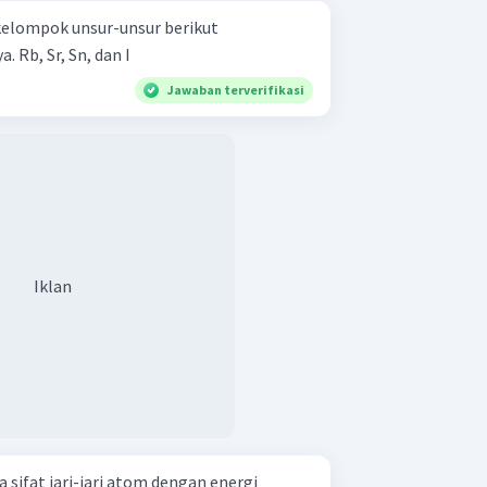
 kelompok unsur-unsur berikut
berdasarkan jari-jari atomnya. Rb, Sr, Sn, dan I
Jawaban terverifikasi
Iklan
sifat jari-jari atom dengan energi