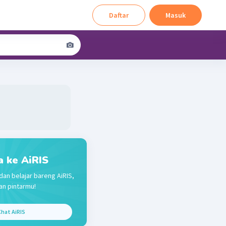
Daftar
Masuk
a ke AiRIS
dan belajar bareng AiRIS,
n pintarmu!
hat AiRIS