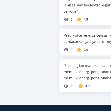
ionisasi dan keelektronegat
periode?
1
4.5
Prediksikan energi ionisasi
7
0.0
Pada bagian manakah dalam 
memiliki energi pengionan
memiliki energi pengionan 
10
4.7