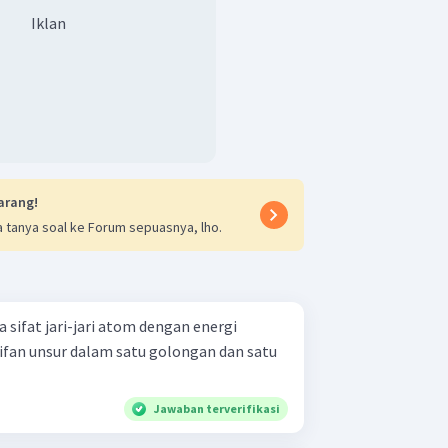
Iklan
arang!
 tanya soal ke Forum sepuasnya, lho.
sifat jari-jari atom dengan energi
ifan unsur dalam satu golongan dan satu
Jawaban terverifikasi