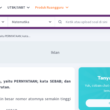
UTBK/SNBT
Produk Ruangguru
yaitu PERNYATAAN; kata...
Iklan
Tany
an, yaitu PERNYATAAN; kata SEBAB; dan
Yuk, cobain chat 
rutan.
tema
kin besar nomor atomnya semakin tinggi
C