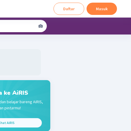
Daftar
Masuk
a ke AiRIS
dan belajar bareng AiRIS,
n pintarmu!
hat AiRIS