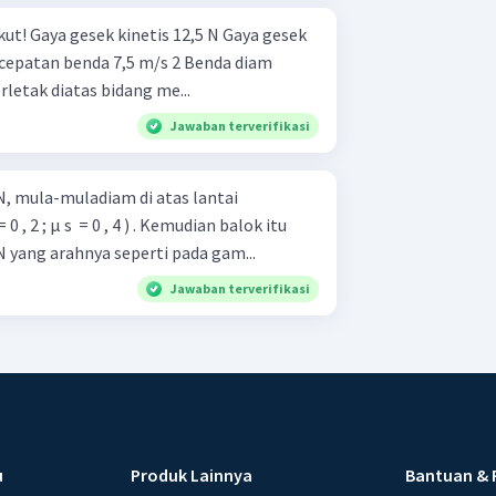
aya gesek
letak diatas bidang me...
Jawaban terverifikasi
N, mula-muladiam di atas lantai
 = 0 , 4 ) . Kemudian balok itu
N yang arahnya seperti pada gam...
Jawaban terverifikasi
u
Produk Lainnya
Bantuan & 