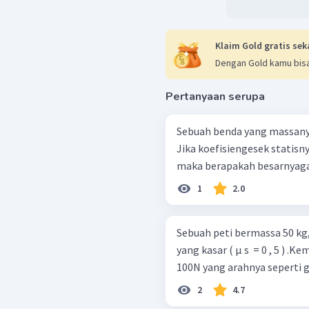
Klaim Gold gratis sek
Dengan Gold kamu bisa
Pertanyaan serupa
Sebuah benda yang massanya
Jika koefisiengesek statisny
maka berapakah besarnyaga
1
2.0
Sebuah peti bermassa 50 kg,
yang kasar ( μ s ​ = 0 , 5 ) 
2
4.7