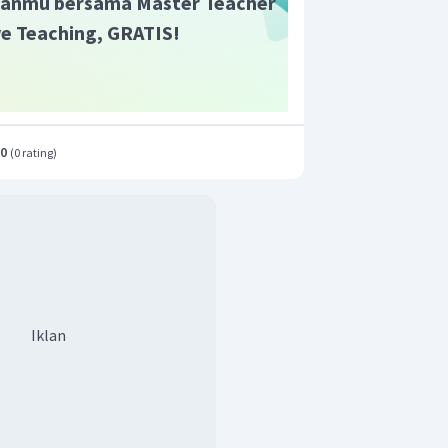
anmu bersama Master Teacher
ive Teaching, GRATIS!
n yang benar A.
.0
(
0 rating
)
Iklan