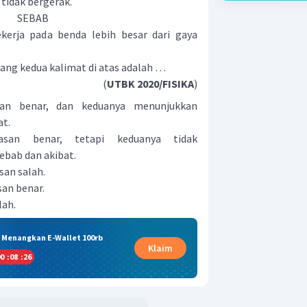
 tidak bergerak.
SEBAB
kerja pada benda lebih besar dari gaya
ang kedua kalimat di atas adalah …
(
UTBK 2020/FISIKA
)
san benar, dan keduanya menunjukkan
bat.
asan benar, tetapi keduanya tidak
bab dan akibat.
san salah.
san benar.
lah.
& Menangkan E-Wallet 100rb
Klaim
0
:
08
:
25