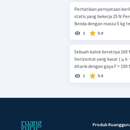
Perhatikan pernyataan berikut! Gaya gesek kinetis 12,5 N G
statis yang bekerja 25 N Percepatan benda 7,5 m/s 2 Benda diam
Benda dengan massa 5 kg ter
1
5.0
Sebuah balok beratnya 160 
horizontal yang kasar ( μ k ​ = 0 , 2 ; μ s ​
ditarik dengan gaya F = 100 
1
5.0
Produk Ruanggur