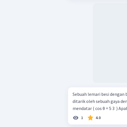
Sebuah lemari besi dengan 
ditarik oleh sebuah gaya de
mendatar ( cos θ = 5 3 ​ ) Apa
1
4.0