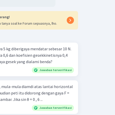
arang!
 tanya soal ke Forum sepuasnya, lho.
 5 kg diberigaya mendatar sebesar 10 N.
a 0,6 dan koefisien gesekkinetisnya 0,4
ya gesek yang dialami benda?
Jawaban terverifikasi
 mula-mula diamdi atas lantai horizontal
.Kemudian peti itu didorong dengan gaya F =
100N yang arahnya seperti gambar. Jika sin θ = 0 , 6 ...
Jawaban terverifikasi