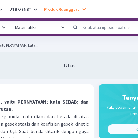
UTBK/SNBT
Produk Ruangguru
yaitu PERNYATAAN; kata...
Iklan
Tany
an, yaitu PERNYATAAN; kata SEBAB; dan
Yuk, cobain chat 
rutan.
tema
kg mula-mula diam dan berada di atas
n gesek statis dan koefisien gesek kinetic
C
 dan 0,1. Saat benda ditarik dengan gaya