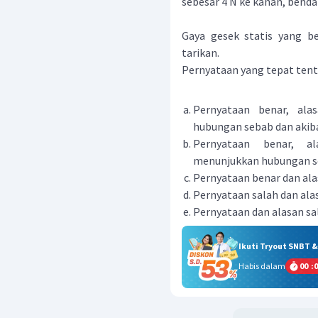
sebesar 4 N ke kanan, benda
Gaya gesek statis yang be
tarikan.
Pernyataan yang tepat tent
Pernyataan benar, ala
hubungan sebab dan aki
Pernyataan benar, al
menunjukkan hubungan se
Pernyataan benar dan ala
Pernyataan salah dan ala
Pernyataan dan alasan sa
Ikuti Tryout SNBT 
Habis dalam
00
:
0