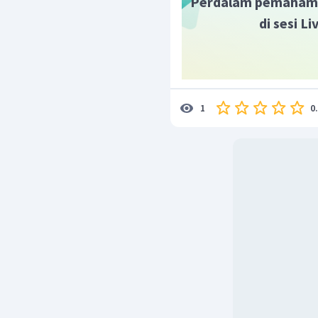
Perdalam pemaham
hubungan sebab akibat.
di sesi L
Dengan demikian jawaba
0
1