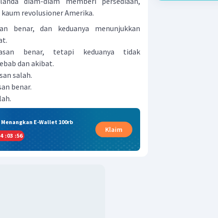
elanda diam-diam memberi persediaan,
a kaum revolusioner Amerika.
san benar, dan keduanya menunjukkan
at.
asan benar, tetapi keduanya tidak
bab dan akibat.
san salah.
san benar.
lah.
& Menangkan E-Wallet 100rb
Klaim
4
:
03
:
55