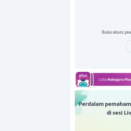
dengan lnggris. lnggris
Perang terus berlangs
(1775-1783) yang diken
perang ini, Amerika men
dan Belanda.
Buka akses jaw
Alasan benar.
Sejak 1776
diam memberi persediaa
revolusioner Amerika. 
terlepas dari peran B
ditugaskan oleh kongres
materiil ke negara-nega
alasan benar.
Perdalam pemaham
di sesi L