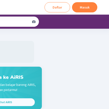
Daftar
Masuk
a ke AiRIS
dan belajar bareng AiRIS,
n pintarmu!
hat AiRIS