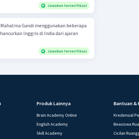
Jawaban terverifikasi
, Mahatma Gandi menggunakan beberapa
ancurkan lnggris di India dari ajaran
Jawaban terverifikasi
u
Produk Lainnya
Bantuan & 
Brain Academy Online
Kredensial P
English Academy
Beasiswa Ru
Skill Academy
Cicilan Ruang