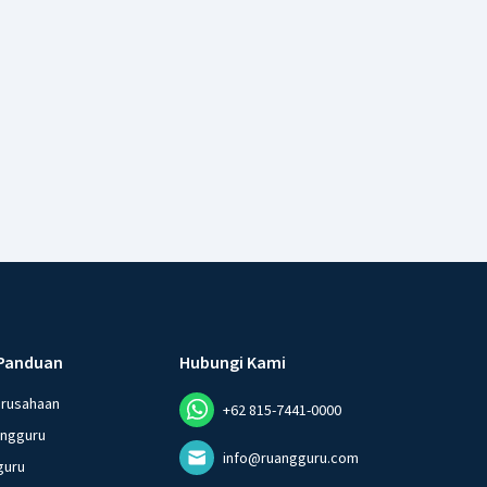
Panduan
Hubungi Kami
erusahaan
+62 815-7441-0000
angguru
info@ruangguru.com
guru