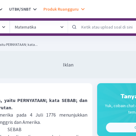
UTBK/SNBT
Produk Ruangguru
yaitu PERNYATAAN; kata...
Iklan
Tany
an, yaitu PERNYATAAN; kata SEBAB; dan
Yuk, cobain chat 
rutan.
tema
merika pada 4 Juli 1776 menunjukkan
nggris dan Amerika.
C
SEBAB