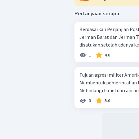
Pertanyaan serupa
Berdasarkan Perjanjian Pos
Jerman Barat dan Jerman T
disatukan setelah adanya kebi
1
4.0
Tujuan agresi militer Amerik
Membentuk pemerintahan bonekaIrak Menguasai 
3
5.0