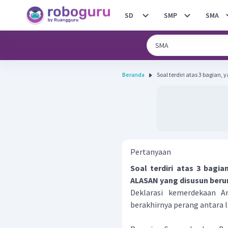
SD
SMP
SMA
Beranda
Soal terdiri atas 3 bagian, 
Pertanyaan
Soal terdiri atas 3 bagi
ALASAN yang disusun beru
Deklarasi kemerdekaan A
berakhirnya perang antara l