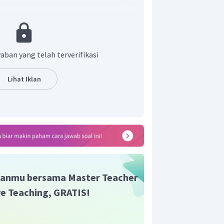
 tidak rela koloni-koloninya merdeka.
ung selama kurang lebih enam tahun
al Perang Kemerdekaan Amerika. Dalam
dapatkan bantuan dari Prancis, Spanyol
aban yang telah terverifikasi
, Prancis, Spanyol, dan Belanda diam-
n, amunisi, dan senjata kepada kaum
Lihat Iklan
Keterlibatan ketiga negara ini tidak
enjamin Franklin (1706-1790) yang
 untuk mencari dukungan moril ataupun
ra Eropa.
Jadi, pernyataan salah dan
anmu bersama Master Teacher
ive Teaching, GRATIS!