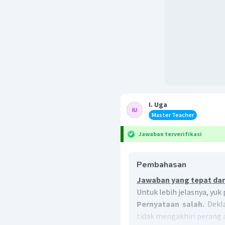
I. Uga
Master Teacher
Jawaban terverifikasi
Pembahasan
Jawaban yang tepat dari
Untuk lebih jelasnya, yuk
Pernyataan salah.
Dekla
tidak mengakhiri perang a