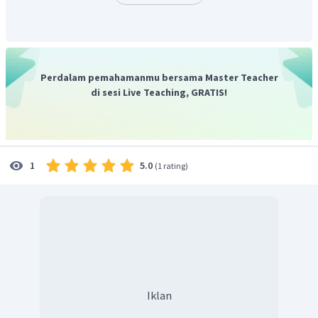
sebagai gempa bumi tektonik.
Hal tersebut menunjukkan
bahwa
kalimat pernyataan 1 dan 2 benar dan
berhubungan sebab akibat
karena kalimat kedua menjadi
penyebab terjadinya fenomena pada kalimat pernyataan 1.
Jadi, jawaban yang tepat adalah A.
Perdalam pemahamanmu bersama Master Teacher
di sesi Live Teaching, GRATIS!
5.0
1
(
1 rating
)
Iklan