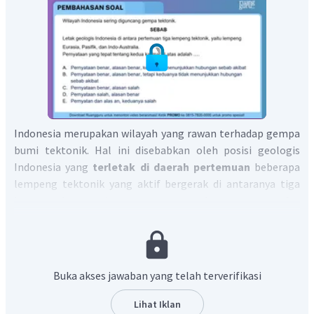
Indonesia merupakan wilayah yang rawan terhadap gempa
bumi tektonik. Hal ini disebabkan oleh posisi geologis
Indonesia yang
terletak di daerah pertemuan
beberapa
lempeng tektonik yang aktif bergerak di antaranya tiga
lempeng besar, yaitu:
Lempeng Eurasia, Lempeng Indo-
Australia, dan Lempeng Pasifik
. Pergerakan lempeng
yang
saling bertumbukan ini mengakibatkan
terkumpulnya energi potensial dan diikuti oleh
pelepasan energi.
Hal tersebut menyebabkan dislokasi
Buka akses jawaban yang telah terverifikasi
bagian lempeng-lempeng yang saling bertumbukan dan
menimbulkan
terjadinya getaran yang kemudian disebut
Lihat Iklan