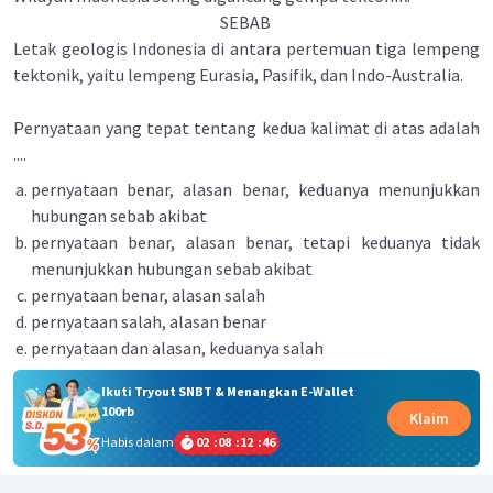
SEBAB
Letak geologis Indonesia di antara pertemuan tiga lempeng
tektonik, yaitu lempeng Eurasia, Pasifik, dan Indo-Australia.
Pernyataan yang tepat tentang kedua kalimat di atas adalah
....
pernyataan benar, alasan benar, keduanya menunjukkan
hubungan sebab akibat
pernyataan benar, alasan benar, tetapi keduanya tidak
menunjukkan hubungan sebab akibat
pernyataan benar, alasan salah
pernyataan salah, alasan benar
pernyataan dan alasan, keduanya salah
Ikuti Tryout SNBT & Menangkan E-Wallet
100rb
Klaim
Habis dalam
02
:
08
:
12
:
46