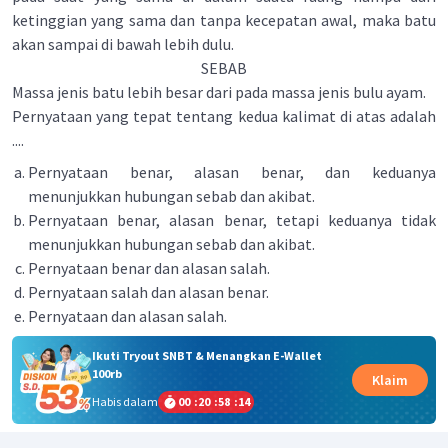
ketinggian yang sama dan tanpa kecepatan awal, maka batu
akan sampai di bawah lebih dulu.
SEBAB
Massa jenis batu lebih besar dari pada massa jenis bulu ayam.
Pernyataan yang tepat tentang kedua kalimat di atas adalah
....
Pernyataan benar, alasan benar, dan keduanya
menunjukkan hubungan sebab dan akibat.
Pernyataan benar, alasan benar, tetapi keduanya tidak
menunjukkan hubungan sebab dan akibat.
Pernyataan benar dan alasan salah.
Pernyataan salah dan alasan benar.
Pernyataan dan alasan salah.
Ikuti Tryout SNBT & Menangkan E-Wallet
100rb
Klaim
Habis dalam
00
:
20
:
58
:
14