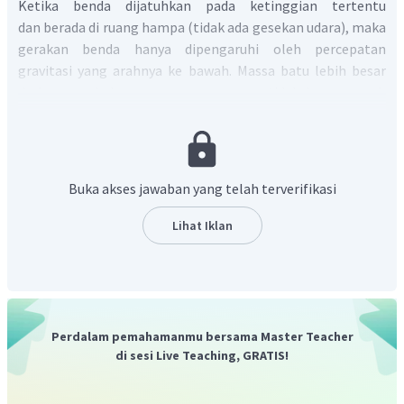
Ketika benda dijatuhkan pada ketinggian tertentu
dan berada di ruang hampa (tidak ada gesekan udara), maka
gerakan benda hanya dipengaruhi oleh percepatan
gravitasi yang arahnya ke bawah. Massa batu lebih besar
dari massa bulu ayam, namun massa tidak berpengaruh
terhadap gerak benda.
Ketika batu dan bulu dijatuhkan,
maka kedua benda akan sampai di tanah secara
bersamaan (hanya dipengaruhi oleh percepatan
gravitasi).
Sehingga pernyataannya salah
.
Buka akses jawaban yang telah terverifikasi
Massa jenis menggambarkan kerapatan suatu benda. Massa
jenis batu lebih besar daripada massa jenis bulu
Lihat Iklan
ayam.
Sehingga alasannya benar
.
Dengan demikian, jawaban yang tepat adalah D.
Perdalam pemahamanmu bersama Master Teacher
di sesi Live Teaching, GRATIS!