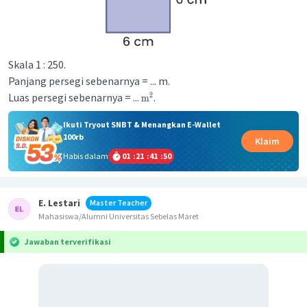
Skala 1 : 250.
Panjang persegi sebenarnya = ... m.
Luas persegi sebenarnya = ...
.
2
m
Ikuti Tryout SNBT & Menangkan E-Wallet
100rb
Klaim
Habis dalam
01
:
21
:
41
:
50
E. Lestari
Master Teacher
Mahasiswa/Alumni Universitas Sebelas Maret
Jawaban terverifikasi