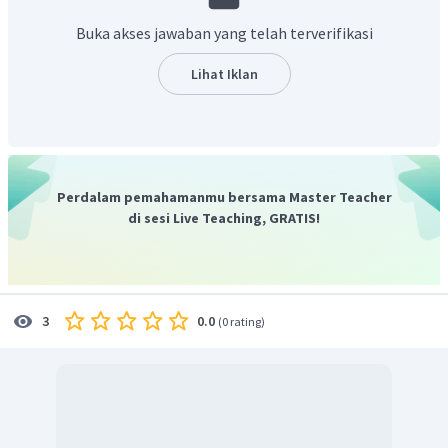
Buka akses jawaban yang telah terverifikasi
Akan ditentukan luas persegi sebenarnya
Lihat Iklan
Jadi panjang sisi dan luas persegi sebenarnya berturut-
turut adalah 15 dan 225
.
Perdalam pemahamanmu bersama Master Teacher
di sesi Live Teaching, GRATIS!
0.0
3
(
0 rating
)