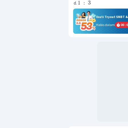
1
:
3
Ikuti Tryout SNBT 
Habis dalam
00
:
0