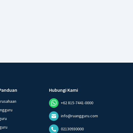
Panduan
Hubungi Kami
erusahaan
+62 815-7441-0000
angguru
info@ruangguru.com
guru
guru
02130930000