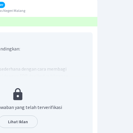
er
as Negeri Malang
ndingkan:
g sederhana dengan cara membagi
si dengan FPB dari kedua bilangan
 Ceria terdiri dari 15 siswa laki-laki dan 20
a laki-laki dan perempuan memiliki satuan
awaban yang telah terverifikasi
iswa sehingga dapat diperoleh
ikut.
Lihat Iklan
laki
:
Jumlah
siswa
perempuan
iswa
:
20
siswa