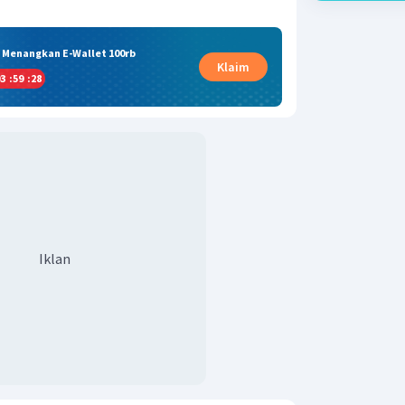
& Menangkan E-Wallet 100rb
Klaim
3
:
59
:
27
Iklan