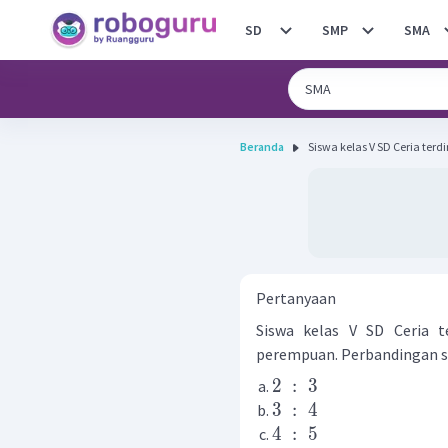
SD
SMP
SMA
Beranda
Siswa kelas V SD Ceria terdiri
Pertanyaan
Siswa kelas V SD Ceria te
perempuan. Perbandingan sis
2
:
3
3
:
4
4
:
5