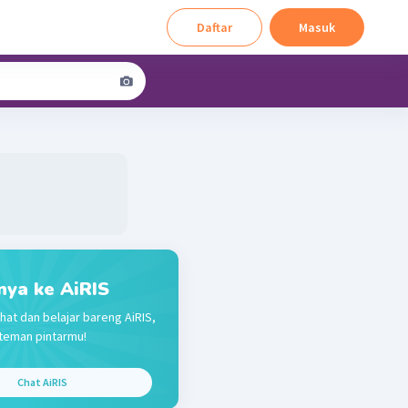
Daftar
Masuk
nya ke AiRIS
hat dan belajar bareng AiRIS,
teman pintarmu!
Chat AiRIS