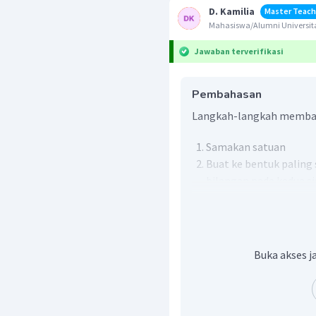
D. Kamilia
Master Teach
Mahasiswa/Alumni Universit
Jawaban terverifikasi
Pembahasan
Langkah-langkah memba
Samakan satuan
Buat ke bentuk palin
bilangan pada kedua si
Diketahui siswa kelas V SD
siswa perempuan.
Karena perbandingan sisw
Buka akses j
yang sama yaitu s
perbandingan sebagai ber
Jumlah
siswa
laki
−
15
s