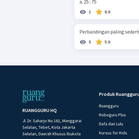
a. 25 : 75
1
0.0
Perbandingan paling sederhana
5
5.0
Produk Ruanggur
Ruangguru
RUANGGURU HQ
Roboguru Plus
Jl. Dr. Saharjo No.161, Manggarai
Dafa dan Lulu
Selatan, Tebet, Kota Jakarta
Kursus for Kids
Selatan, Daerah Khusus Ibukota