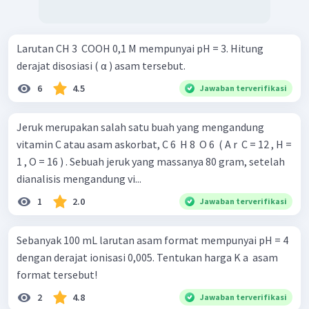
Larutan CH 3 ​ COOH 0,1 M mempunyai pH = 3. Hitung
derajat disosiasi ( α ) asam tersebut.
6
4.5
Jawaban terverifikasi
Jeruk merupakan salah satu buah yang mengandung
vitamin C atau asam askorbat, C 6 ​ H 8 ​ O 6 ​ ( A r ​ C = 12 , H =
1 , O = 16 ) . Sebuah jeruk yang massanya 80 gram, setelah
dianalisis mengandung vi...
1
2.0
Jawaban terverifikasi
Sebanyak 100 mL larutan asam format mempunyai pH = 4
dengan derajat ionisasi 0,005. Tentukan harga K a ​ asam
format tersebut!
2
4.8
Jawaban terverifikasi