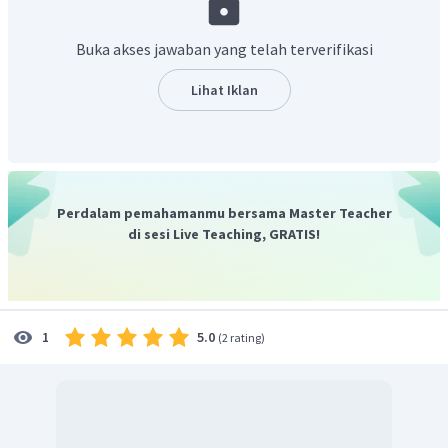
Buka akses jawaban yang telah terverifikasi
Lihat Iklan
Jadi, pH asam sianida yang dihasilkan adalah 4 - log 8.
Perdalam pemahamanmu bersama Master Teacher
di sesi Live Teaching, GRATIS!
5.0
1
(
2 rating
)