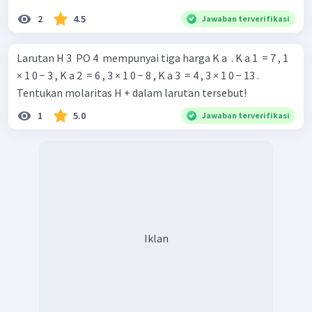
2
4.5
Jawaban terverifikasi
Larutan H 3 ​ PO 4 ​ mempunyai tiga harga K a ​ . K a 1 ​ = 7 , 1
× 1 0 − 3 , K a 2 ​ = 6 , 3 × 1 0 − 8 , K a 3 ​ = 4 , 3 × 1 0 − 13 .
Tentukan molaritas H + dalam larutan tersebut!
1
5.0
Jawaban terverifikasi
Iklan