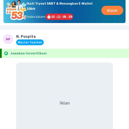
Ikuti Tryout SNBT & Menangkan E-Wallet
100rb
Klaim
Habis dalam
02
:
11
:
05
:
38
N. Puspita
Master Teacher
Jawaban terverifikasi
Iklan