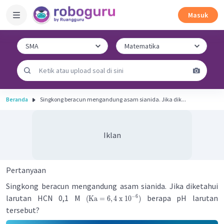
Masuk
Beranda
Singkong beracun mengandung asam sianida. Jika dik...
Iklan
Pertanyaan
Singkong beracun mengandung asam sianida. Jika diketahui
larutan HCN 0,1 M
berapa pH larutan
−
6
(
Ka
=
6
,
4
x
1
0
)
tersebut?