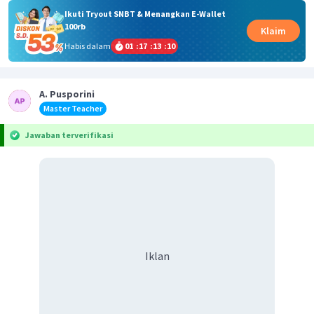
Ikuti Tryout SNBT & Menangkan E-Wallet
100rb
Klaim
Habis dalam
01
:
17
:
13
:
09
A. Pusporini
Master Teacher
Jawaban terverifikasi
Iklan