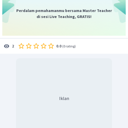
sumber daya alam yangt tidak dimanfaatkan dengan baik.
Dengan demikian, jawaban yang tepat untuk
Perdalam pemahamanmu bersama Master Teacher
pertanyaan di atas adalah A.
di sesi Live Teaching, GRATIS!
0.0
2
(
0 rating
)
Iklan