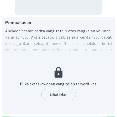
Pembahasan
Anekdot adalah cerita yang terdiri atas rangkaian kalimat-
kalimat lucu. Akan tetapi, tidak semua cerita lucu dapat
dikategorikan sebagai anekdot. Teks anekdot berisi
sindiran yang mengandung kritik, amanat maupun pesan
moral.
Berdasarkan Kamus Besar Bahasa Indonesia (KBBI), teks
anekdot adalah cerita singkat yang menarik karena lucu
dan mengesankan. Isi teks anekdot biasanya mengenai
orang penting atau terkenal dan berdasarkan kejadian yang
Buka akses jawaban yang telah terverifikasi
sebenarnya. Jadi, pada dasarnya, anekdot adalah cerita lucu
yang didasari oleh kejadian nyata.
Lihat Iklan
Teks anekdot berisi sindiran yang mengandung kritik,
amanat maupun pesan moral.
Teks anekdot di atas mengandung sindiran mengenai