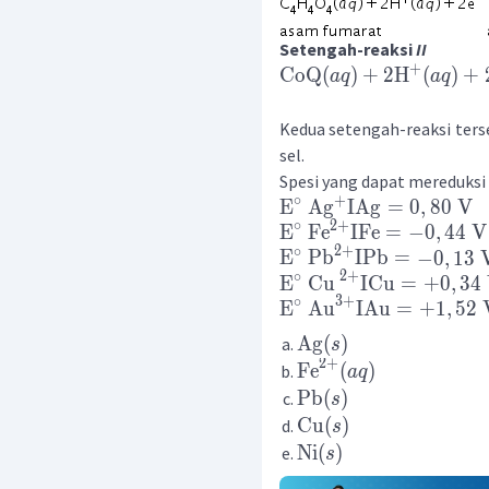
Setengah-reaksi
II
+
CoQ
(
)
+
2
H
(
)
+
a
q
a
q
Kedua setengah-reaksi ters
sel.
Spesi yang dapat mereduksi
+
∘
E
Ag
IAg
=
0
,
80
V
2
+
∘
E
Fe
IFe
=
−
0
,
44
V
2
+
∘
E
Pb
IPb
=
−
0
,
13
2
+
∘
E
Cu
ICu
=
+
0
,
34
3
+
∘
E
Au
IAu
=
+
1
,
52
Ag
(
)
s
2
+
Fe
(
)
a
q
Pb
(
)
s
Cu
(
)
s
Ni
(
)
s