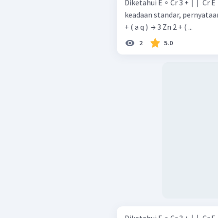
Diketahui E ∘ Cr 3 + ∣ ∣ ​ Cr E ∘ Zn 2 + ∣ ∣ ​ Zn ​ = = ​ − 0 , 74 V − 0 , 76 V ​ Pada
keadaan standar, pernyataan yang benar
+ ( a q ) ​ → 3 Zn 2 + ( ...
2
5.0