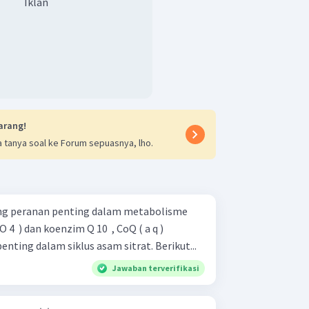
Iklan
arang!
 tanya soal ke Forum sepuasnya, lho.
ng peranan penting dalam metabolisme
 O 4 ​ ) dan koenzim Q 10 ​ , CoQ ( a q )
ting dalam siklus asam sitrat. Berikut...
Jawaban terverifikasi