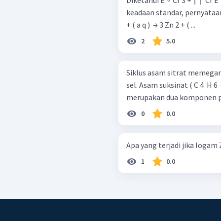
Diketahui E ∘ Cr 3 + ∣ ∣ ​ Cr E ∘ Zn 2 + ∣ ∣ ​ Zn ​ = = ​ − 0 , 74 V − 0 , 76 V ​ Pada
keadaan standar, pernyataan yang benar
+ ( a q ) ​ → 3 Zn 2 + ( ...
2
5.0
Siklus asam sitrat memega
sel. Asam suksinat ( C 4 ​ H 6 ​
merupakan dua komponen pen
0
0.0
Apa yang terjadi jika logam 
1
0.0