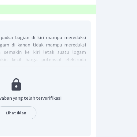
 padsa bagian di kiri mampu mereduksi
logam di kanan tidak mampu mereduksi
ga semakin ke kiri letak suatu logam
kin kecil harga potensial elektroda
 potensial elektroda terkecill adalah
tak sebelah kiri Co pada deret volta
CoQ
(
)
CoQH
(
)
i
menjadi
.
a
q
a
q
2
lah B.
waban yang telah terverifikasi
Lihat Iklan