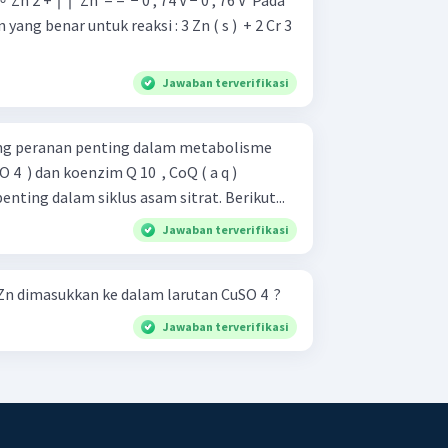
 untuk reaksi : 3 Zn ( s ) ​ + 2 Cr 3
Jawaban terverifikasi
ng peranan penting dalam metabolisme
 O 4 ​ ) dan koenzim Q 10 ​ , CoQ ( a q )
ting dalam siklus asam sitrat. Berikut...
Jawaban terverifikasi
Zn dimasukkan ke dalam larutan CuSO 4 ​ ?
Jawaban terverifikasi