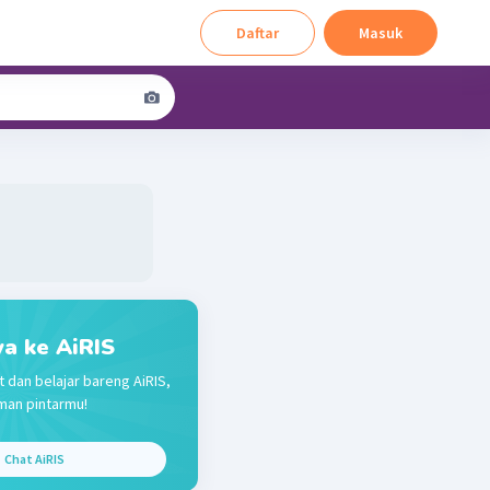
Daftar
Masuk
a ke AiRIS
t dan belajar bareng AiRIS,
man pintarmu!
Chat AiRIS