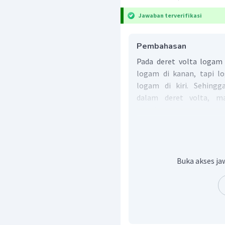
Jawaban terverifikasi
Pembahasan
Pada deret volta logam
logam di kanan, tapi 
logam di kiri. Sehing
dalam deret volta, ma
standarnya.
Dari data yang memiliki
2
+
Fe
(
)
karena terle
a
q
sehingga dapat mereduks
Jadi, jawaban benar ada
Buka akses ja