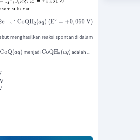
−
∘
2
e
⇌
CoQH
(
)
(
E
=
+
0
,
060
V
)
a
q
2
ebut menghasilkan reaksi spontan di dalam
CoQ
(
)
CoQH
(
)
menjadi
adalah ...
a
q
a
q
2
V
V
V