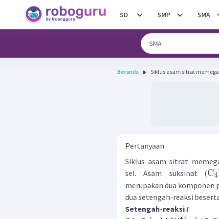
SD
SMP
SMA
Beranda
Siklus asam sitrat memega
Pertanyaan
Siklus asam sitrat meme
C
sel. Asam suksinat (
4
merupakan dua komponen pen
dua setengah-reaksi beserta
Setengah-reaksi
I