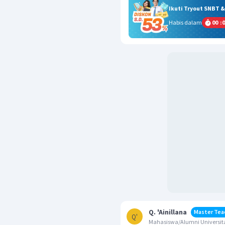
Ikuti Tryout SNBT 
Habis dalam
00
:
0
Q. 'Ainillana
Master Tea
Q'
Mahasiswa/Alumni Universita