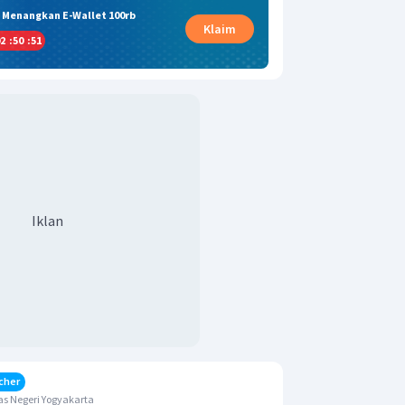
& Menangkan E-Wallet 100rb
Klaim
2
:
50
:
50
Iklan
cher
s Negeri Yogyakarta