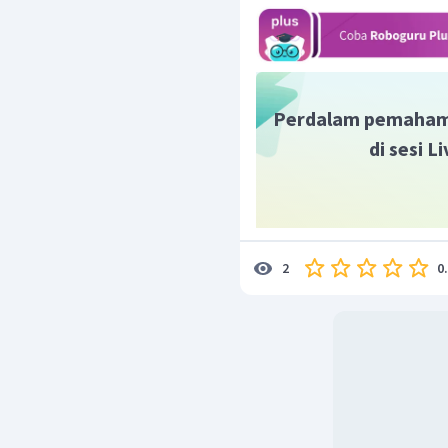
Perdalam pemaham
di sesi 
0
2