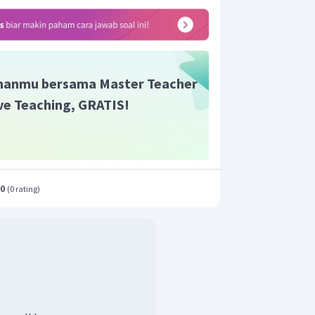
anmu bersama Master Teacher
Live Teaching, GRATIS!
.0
(
0 rating
)