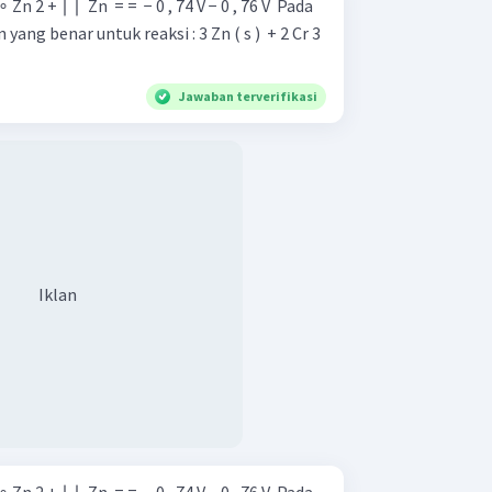
 untuk reaksi : 3 Zn ( s ) ​ + 2 Cr 3
Jawaban terverifikasi
Iklan