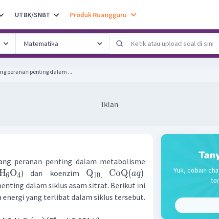
UTBK/SNBT
Produk Ruangguru
ng peranan penting dalam ...
Iklan
Tany
gang peranan penting dalam metabolisme
Yuk, cobain cha
H
O
Q
CoQ
(
)
) dan koenzim
a
q
6
4
10
,
te
ting dalam siklus asam sitrat. Berikut ini
 energi yang terlibat dalam siklus tersebut.