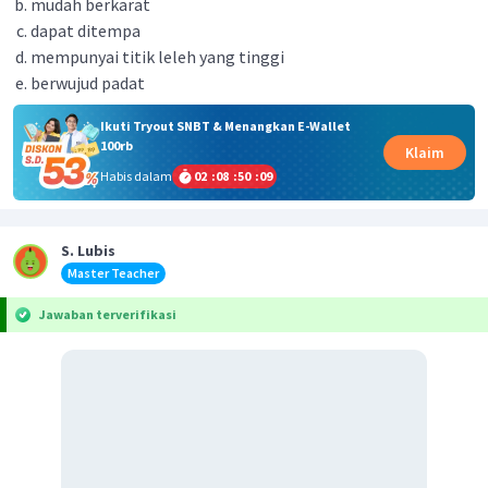
mudah berkarat
dapat ditempa
mempunyai titik leleh yang tinggi
berwujud padat
Ikuti Tryout SNBT & Menangkan E-Wallet
100rb
Klaim
Habis dalam
02
:
08
:
50
:
09
S. Lubis
Master Teacher
Jawaban terverifikasi