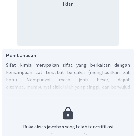
Iklan
Pembahasan
Sifat kimia merupakan sifat yang berkaitan dengan
kemampuan zat tersebut bereaksi (menghasilkan zat
baru). Mempunyai masa jenis besar, dapat
ditempa, mempunyai titik leleh yang tinggi, dan berwujud
padat merupakan sifat fisika (berkaitan dengan fisiknya
tanpa mengubah bahan tersebut). Sedangkan mudah
berkarat adalah sifat kimia, dimana perkaratan adalah
proses oksidasi suatu logam menghasilkan oksidanya
dikarenakan oksigen, air, dan faktor-faktor lain yang
Buka akses jawaban yang telah terverifikasi
mempengaruhi.