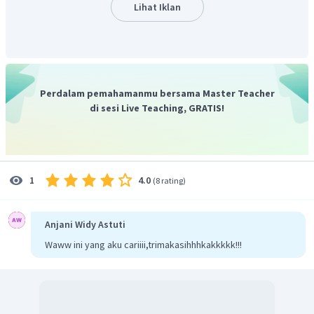
Lihat Iklan
Jadi, jawaban yang benar adalah B.
Perdalam pemahamanmu bersama Master Teacher
di sesi Live Teaching, GRATIS!
4.0
1
(
8 rating
)
Anjani Widy Astuti
Waww ini yang aku cariiii,trimakasihhhkakkkkk!!!