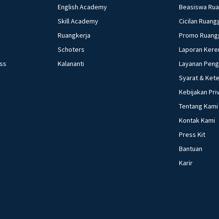
English Academy
Beasiswa Ru
Skill Academy
Cicilan Ruang
Ruangkerja
Promo Ruang
Schoters
Laporan Kere
ess
Kalananti
Layanan Pen
Syarat & Ket
Kebijakan Pri
Tentang Kami
Kontak Kami
Press Kit
Bantuan
Karir