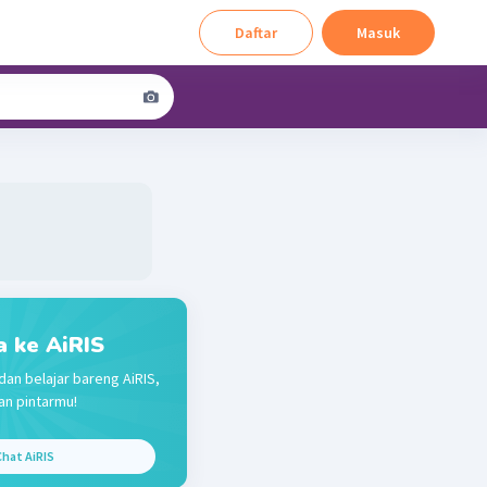
Daftar
Masuk
a ke AiRIS
dan belajar bareng AiRIS,
n pintarmu!
hat AiRIS