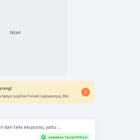
Iklan
arang!
 tanya soal ke Forum sepuasnya, lho.
i dari teks eksposisi, yaitu ....
Jawaban terverifikasi