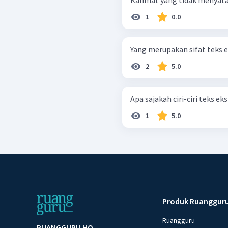
Kalimat yang tidak menyataka
1
0.0
Yang merupakan sifat teks 
2
5.0
Apa sajakah ciri-ciri teks ek
1
5.0
Produk Ruanggur
Ruangguru
RUANGGURU HQ