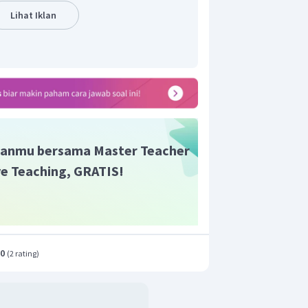
Lihat Iklan
ks eksposisi yang berpatokan pada
ntang hal yang benar-benar terjadi
i yang bersifat objektif.
an yang tepat adalah B.
anmu bersama Master Teacher
ive Teaching, GRATIS!
.0
(
2 rating
)