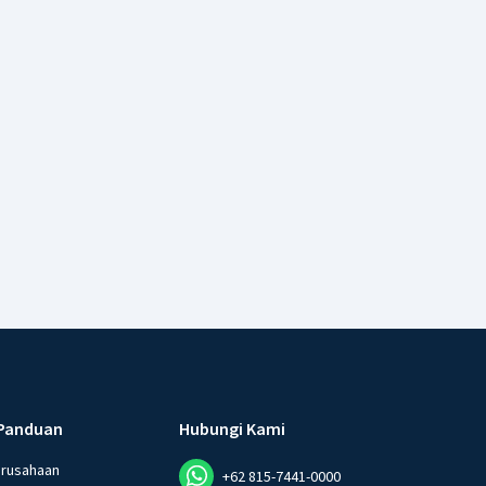
Panduan
Hubungi Kami
erusahaan
+62 815-7441-0000