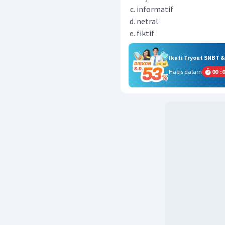
informatif
netral
fiktif
Ikuti Tryout SNBT 
Habis dalam
00
:
0