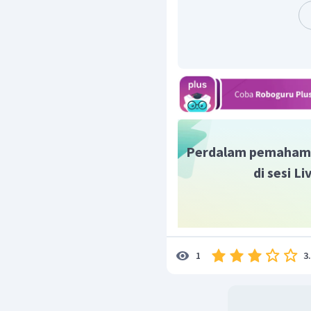
pihak tertentu.
Dapat disimpulkan, te
informasi yang sah te
merupakan sifat eksposis
Dengan demikian, jawab
Perdalam pemaham
di sesi L
3
1