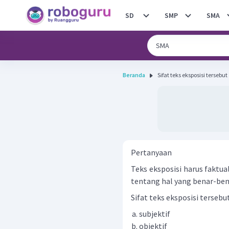
SD
SMP
SMA
Beranda
Sifat teks eksposisi tersebut
Pertanyaan
Teks eksposisi harus faktu
tentang hal yang benar-bena
Sifat teks eksposisi tersebut
subjektif
objektif