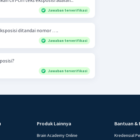
n ciri-ciri teks eksposisi adalah...
Jawaban terverifikasi
eksposisi ditandai nomor ….
Jawaban terverifikasi
sposisi?
Jawaban terverifikasi
u
Produk Lainnya
Bantuan & 
Brain Academy Online
Kredensial P