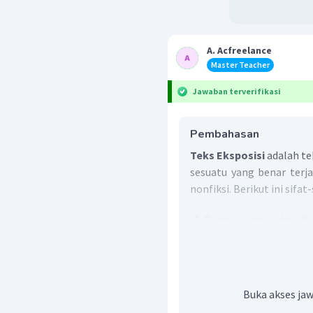
A. Acfreelance
Master Teacher
Jawaban terverifikasi
Pembahasan
Teks Eksposisi
adalah te
sesuatu yang benar terja
nonfiksi. Berikut ini sifat
Penjelasannya bersi
informasi yang berma
Pembahasan masalahn
dengan keadaan yang s
Bersifat
netral
, arti
Buka akses jaw
suatu pihak dan juga t