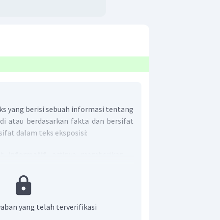
ks yang berisi sebuah informasi tentang
di atau berdasarkan fakta dan bersifat
-sifat dalam teks eksposisi:
fat
informatif
, artinya memberikan
nfaat bagi pembaca.
ya bersifat
objektif
, artinya sesuai
ebenarnya atau berdasarkan fakta.
nya tidak berisi pembelaan terhadap
aban yang telah terverifikasi
idak berisi hal-hal yang menjatuhkan