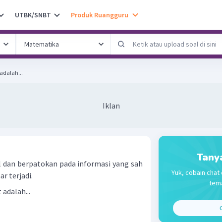
UTBK/SNBT
Produk Ruangguru
 adalah...
Iklan
Tany
al dan berpatokan pada informasi yang sah
Yuk, cobain chat 
r terjadi.
tema
 adalah...
C