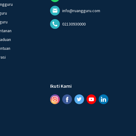
angguru
info@ruangguru.com
guru
guru
02130930000
ntanan
gaduan
entuan
vasi
Ikuti Kami