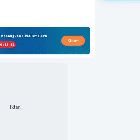
& Menangkan E-Wallet 100rb
Klaim
9
:
18
:
30
Iklan