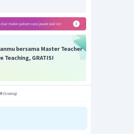
a secara lugas dan menggunakan
ang bukan ciri-ciri dari teks eksposisi
emengaruhi pembaca.
n yang tepat adalah pilihan A.
anmu bersama Master Teacher
ive Teaching, GRATIS!
.0
(
5 rating
)