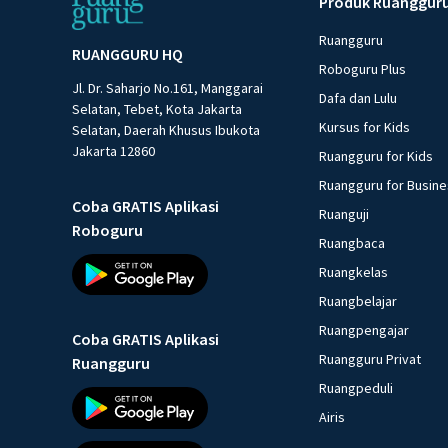
Produk Ruanggur
Ruangguru
RUANGGURU HQ
Roboguru Plus
Jl. Dr. Saharjo No.161, Manggarai
Dafa dan Lulu
Selatan, Tebet, Kota Jakarta
Kursus for Kids
Selatan, Daerah Khusus Ibukota
Jakarta 12860
Ruangguru for Kids
Ruangguru for Busin
Coba GRATIS Aplikasi
Ruanguji
Roboguru
Ruangbaca
Ruangkelas
Ruangbelajar
Ruangpengajar
Coba GRATIS Aplikasi
Ruangguru Privat
Ruangguru
Ruangpeduli
Airis