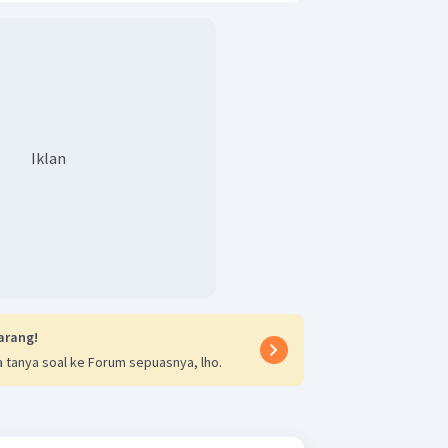
Iklan
arang!
 tanya soal ke Forum sepuasnya, lho.