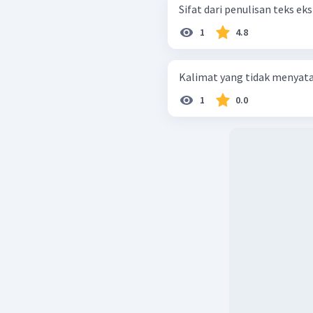
Sifat dari penulisan teks ek
1
4.8
Kalimat yang tidak menyataka
1
0.0