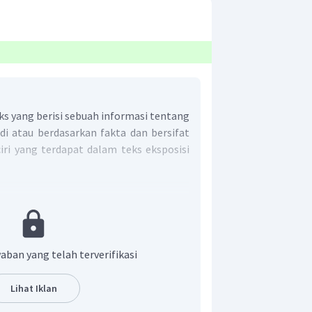
ks yang berisi sebuah informasi tentang
di atau berdasarkan fakta dan bersifat
i-ciri yang terdapat dalam teks eksposisi
 informatif, disertai data-data yang
 bersifat objektif.
n dan pengetahuan.
aban yang telah terverifikasi
ti tidak memaksakan sikap penulis
Lihat Iklan
n tentang apa, mengapa, kapan,