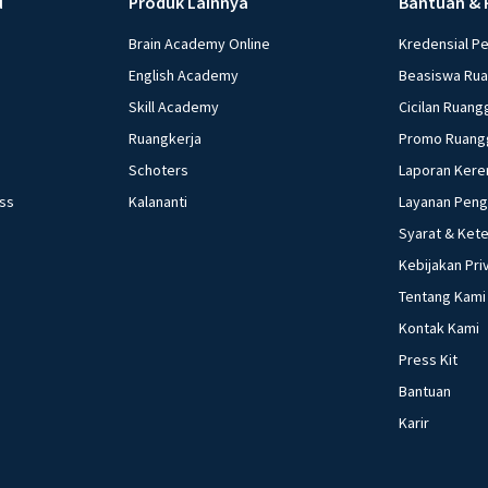
u
Produk Lainnya
Bantuan & 
Brain Academy Online
Kredensial P
English Academy
Beasiswa Ru
Skill Academy
Cicilan Ruang
Ruangkerja
Promo Ruang
Schoters
Laporan Kere
ess
Kalananti
Layanan Pen
Syarat & Ket
Kebijakan Pri
Tentang Kami
Kontak Kami
Press Kit
Bantuan
Karir