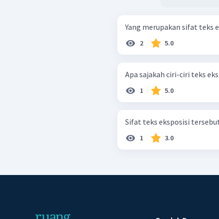
Yang merupakan sifat teks 
2
5.0
Apa sajakah ciri-ciri teks ek
1
5.0
Sifat teks eksposisi tersebut
1
3.0