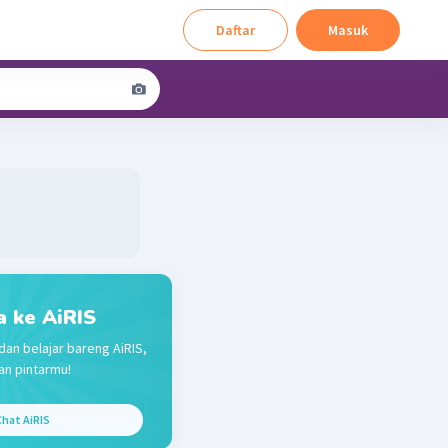
Daftar
Masuk
a ke AiRIS
dan belajar bareng AiRIS,
n pintarmu!
hat AiRIS