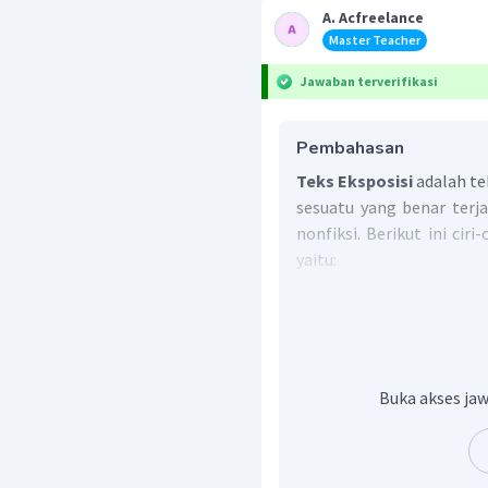
A. Acfreelance
Master Teacher
Jawaban terverifikasi
Pembahasan
Teks Eksposisi
adalah te
sesuatu yang benar terja
nonfiksi. Berikut ini cir
yaitu:
Penjelasannya bersifat
akurat.
Pembahasan masalahnya
Memberikan pengertia
Buka akses jaw
Tidak memihak, berar
kepada pembacanya.
Menjawab pertanyaa