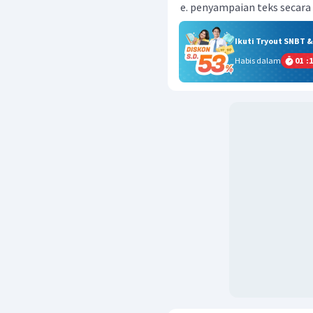
penyampaian teks secara
Ikuti Tryout SNBT 
Habis dalam
01
:
1