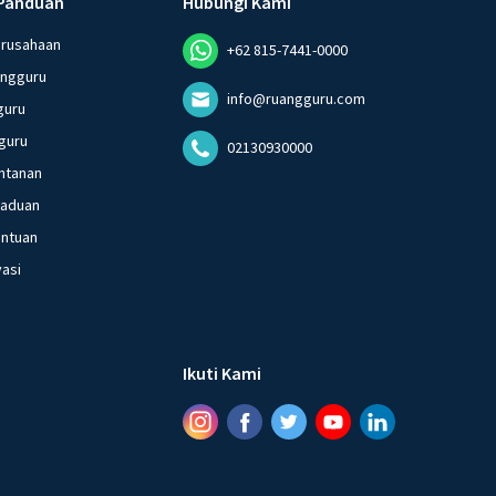
Panduan
Hubungi Kami
erusahaan
+62 815-7441-0000
angguru
info@ruangguru.com
guru
guru
02130930000
ntanan
gaduan
entuan
vasi
Ikuti Kami