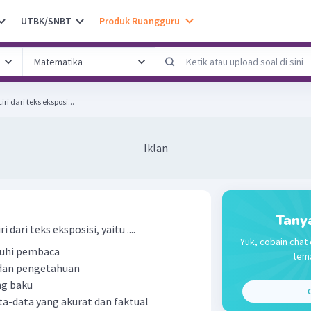
UTBK/SNBT
Produk Ruangguru
ri dari teks eksposi...
Iklan
Tany
iri dari teks eksposisi, yaitu ....
Yuk, cobain chat 
uhi pembaca
tema
dan pengetahuan
g baku
C
ta-data yang akurat dan faktual