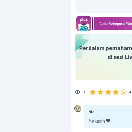
bagaimana.
Penyampaian teksny
bahasa yang formal.
Maka dari itu, pilihan y
adalah mengajak dan m
Dengan demikian, jawaba
Perdalam pemaham
di sesi L
4
7
Nia
Makasih ❤️