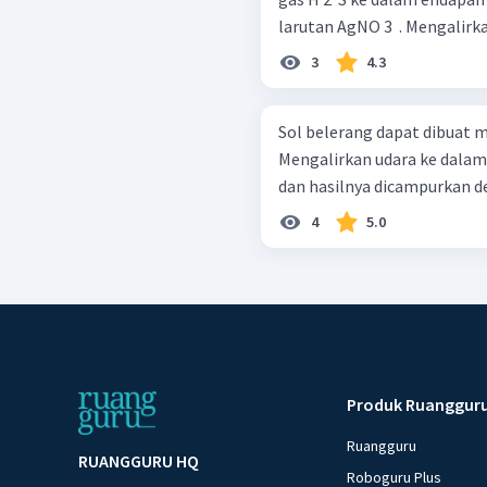
larutan AgNO 3 ​
3
4.3
Sol belerang dapat dibuat m
Mengalirkan udara ke dalam larutan H 2 ​ S Men
4
5.0
Produk Ruanggur
Ruangguru
RUANGGURU HQ
Roboguru Plus