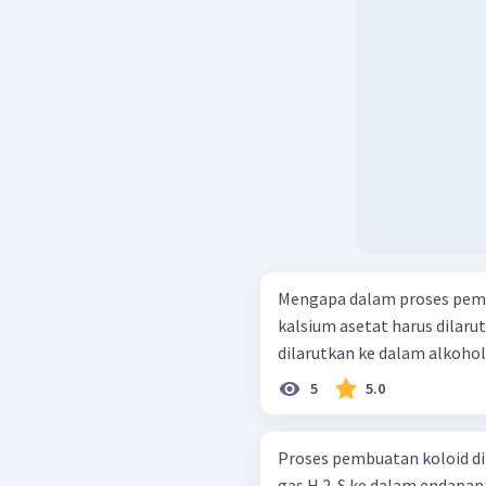
Mengapa dalam proses pemb
kalsium asetat harus dilaru
dilarutkan ke dalam alkohol
5
5.0
Proses pembuatan koloid di antar
gas H 2 ​ S ke dalam endapan CdS . Mereaksikan larutan 