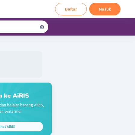
Daftar
Masuk
a ke AiRIS
dan belajar bareng AiRIS,
n pintarmu!
hat AiRIS