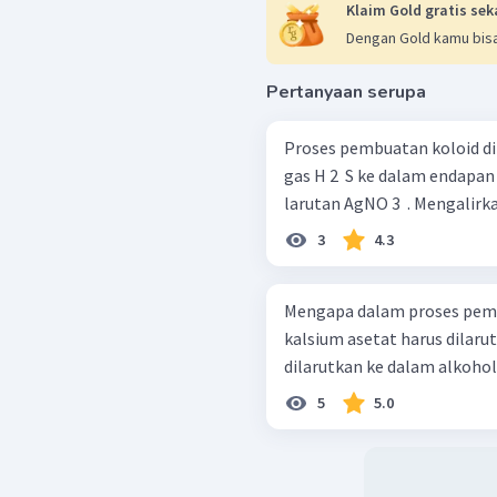
Klaim Gold gratis sek
Dengan Gold kamu bisa
Pertanyaan serupa
Proses pembuatan koloid di antar
gas H 2 ​ S ke dalam endapan CdS . Mereaksikan larutan 
larutan AgNO 3 ​
3
4.3
Mengapa dalam proses pemb
kalsium asetat harus dilaru
dilarutkan ke dalam alkohol
5
5.0