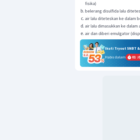
fisika)
belerang disulfida lalu ditet
air lalu diteteskan ke dalam b
air lalu dimasukkan ke dalam 
air dan diberi emulgator (disp
Ikuti Tryout SNBT 
Habis dalam
01
:
0