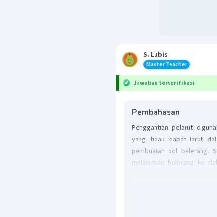
S. Lubis
Master Teacher
Jawaban terverifikasi
Pembahasan
Penggantian pelarut digu
yang tidak dapat larut da
pembuatan sol belerang. S
melarutkan belerang ke dal
Larutan jenuh ini selanjutnya
hingga terbentuk sol beleran
Jadi, jawaban yang benar 