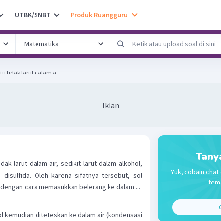
UTBK/SNBT
Produk Ruangguru
tu tidak larut dalam a...
Iklan
Tany
idak larut dalam air, sedikit larut dalam alkohol,
Yuk, cobain chat 
disulfida. Oleh karena sifatnya tersebut, sol
tema
t dengan cara memasukkan belerang ke dalam ...
C
hol kemudian diteteskan ke dalam air (kondensasi