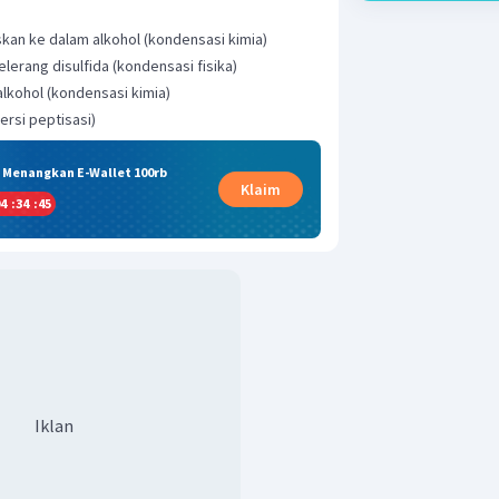
eskan ke dalam alkohol (kondensasi kimia)
elerang disulfida (kondensasi fisika)
alkohol (kondensasi kimia)
ersi peptisasi)
& Menangkan E-Wallet 100rb
Klaim
4
:
34
:
45
Iklan