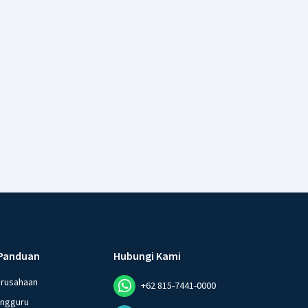
Panduan
Hubungi Kami
erusahaan
+62 815-7441-0000
angguru