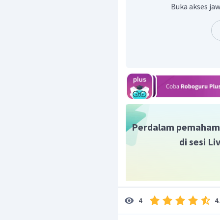
Buka akses jaw
Perdalam pemaham
di sesi L
4
4