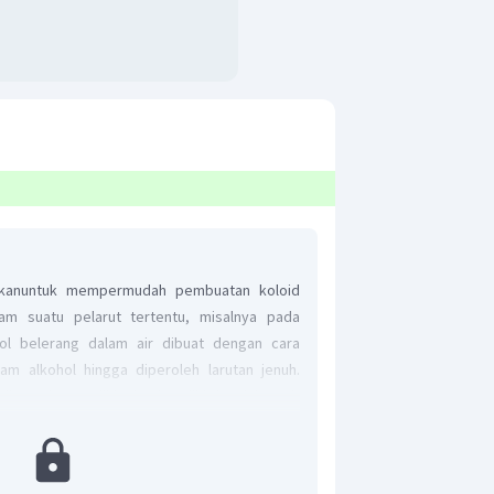
nakanuntuk mempermudah pembuatan koloid
lam suatu pelarut tertentu, misalnya pada
ol belerang dalam air dibuat dengan cara
am alkohol hingga diperoleh larutan jenuh.
 diteteskan sedikit demi sedikit ke dalam air
g.
adalah
A.