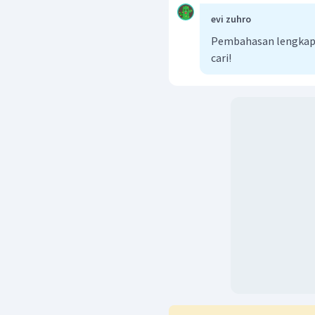
evi zuhro
Pembahasan lengkap 
cari!