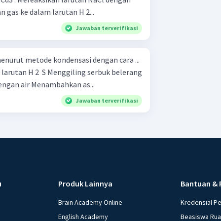
 . Mengalirkan gas ke dalam larutan H 2...
Jawaban terverifikasi
enurut metode kondensasi dengan cara ...
ggiling serbuk belerang
dan hasilnya dicampurkan dengan air Menambahkan as...
Jawaban terverifikasi
u
Produk Lainnya
Bantuan & 
Brain Academy Online
Kredensial P
English Academy
Beasiswa Ru