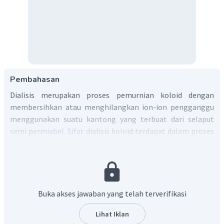
Pembahasan
Dialisis merupakan proses pemurnian koloid dengan
membersihkan atau menghilangkan ion-ion pengganggu
menggunakan suatu kantong yang terbuat dari selaput
semi permiabel. Sifat dialisis koloid terdapat dalam proses
cuci darah untuk pasien gagal ginjal.
Jadi, jawaban yang benar adalah E.
Buka akses jawaban yang telah terverifikasi
Lihat Iklan