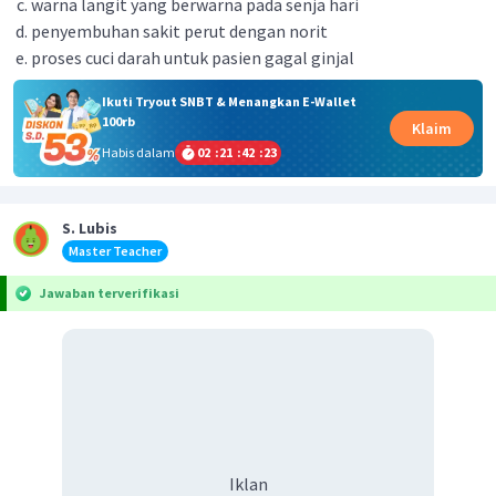
warna langit yang berwarna pada senja hari
penyembuhan sakit perut dengan norit
proses cuci darah untuk pasien gagal ginjal
Ikuti Tryout SNBT & Menangkan E-Wallet
100rb
Klaim
Habis dalam
02
:
21
:
42
:
23
S. Lubis
Master Teacher
Jawaban terverifikasi
Iklan