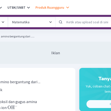
UTBK/SNBT
Produk Ruangguru
amino bergantung dari .....
Iklan
Tany
mino bergantung dari ...
Yuk, cobain chat 
ik
tema
oksil dan gugus amina
C
−
OH
 ion