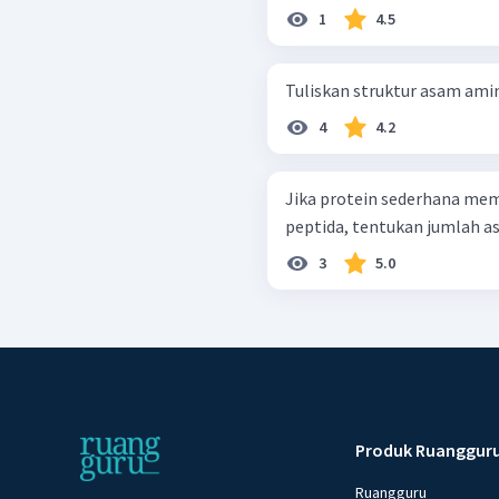
1
4.5
Tuliskan struktur asam ami
4
4.2
Jika protein sederhana memi
peptida, tentukan jumlah 
3
5.0
Produk Ruanggur
Ruangguru