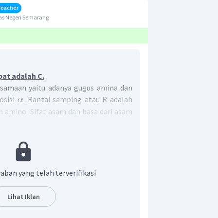
Teacher
as Negeri Semarang
pat adalah C.
samaan yaitu adanya gugus amina dan
osisi
. Rantai samping atau R adalah
α
m amino. Sifat asam dan basa dari asam
gugus fungsi pada rantai sampingnya.
 bersifat asam, rantai sampingnya
sil tambahan. Sedangkan pada asam
a memiliki gugus amina tambahan pada
aban yang telah terverifikasi
asa dari asam amino dipengaruhi oleh
boksil dan gugus amina.
Lihat Iklan