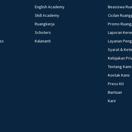
English Academy
Beasiswa Ru
Skill Academy
Cicilan Ruang
Ruangkerja
Promo Ruang
Schoters
Laporan Kere
ess
Kalananti
Layanan Pen
Syarat & Ket
Kebijakan Pri
Tentang Kami
Kontak Kami
Press Kit
Bantuan
Karir