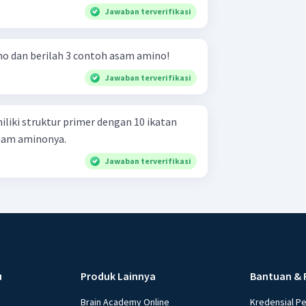
Jawaban terverifikasi
no dan berilah 3 contoh asam amino!
Jawaban terverifikasi
liki struktur primer dengan 10 ikatan
asam aminonya.
Jawaban terverifikasi
u
Produk Lainnya
Bantuan & 
Brain Academy Online
Kredensial P