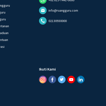
angguru
info@ruangguru.com
guru
guru
02130930000
ntanan
gaduan
entuan
vasi
Ikuti Kami