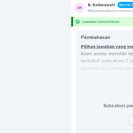
B. Rohmawati
Master 
Mahasiswa/Alumni Universit
Jawaban terverifikasi
Pembahasan
Pilihan jawaban yang te
Asam amino memiliki ke
karboksil pada atom C p
pembeda dari setiap asa
amino dipengaruhi oleh 
Pada asam amino yang
memiliki gugus karbok
amino yang bersifat bas
rantai sampingnya.
Buka akses jaw
Maka, sifat asam dan b
perbandingan gugus kar