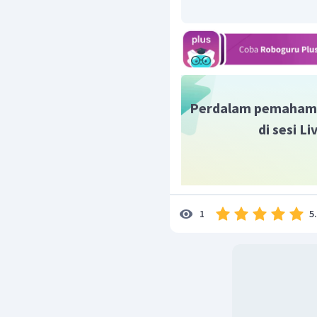
Perdalam pemaham
di sesi L
5
1