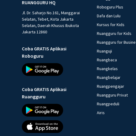
RUANGGURU HQ
Roboguru Plus
Jl. Dr. Saharjo No.161, Manggarai
Dafa dan Lulu
Selatan, Tebet, Kota Jakarta
Kursus for Kids
Selatan, Daerah Khusus Ibukota
Jakarta 12860
Ruangguru for Kids
Ruangguru for Busin
Coba GRATIS Aplikasi
Ruanguji
Roboguru
Ruangbaca
Ruangkelas
Ruangbelajar
Ruangpengajar
Coba GRATIS Aplikasi
Ruangguru Privat
Ruangguru
Ruangpeduli
Airis