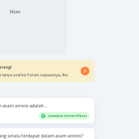
Iklan
arang!
 tanya soal ke Forum sepuasnya, lho.
 asam amino adalah ...
Jawaban terverifikasi
yang selalu terdapat dalam asam amino?