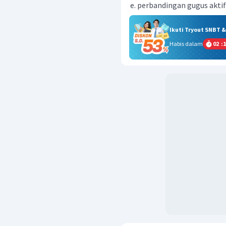
perbandingan gugus aktif
Ikuti Tryout SNBT 
Habis dalam
02
:
1