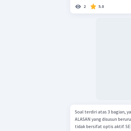
2
5.0
Soal terdiri atas 3 bagian,
ALASAN yang disusun berurutan. Alanin merupakan asam a