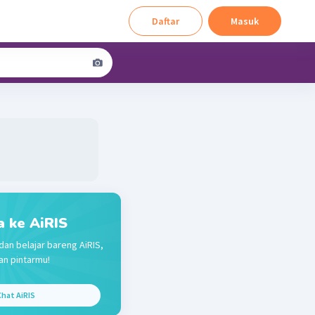
Daftar
Masuk
a ke AiRIS
dan belajar bareng AiRIS,
n pintarmu!
hat AiRIS