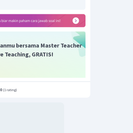
anmu bersama Master Teacher
ive Teaching, GRATIS!
.0
(
1 rating
)