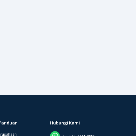
Panduan
Hubungi Kami
erusahaan
+62 815-7441-0000