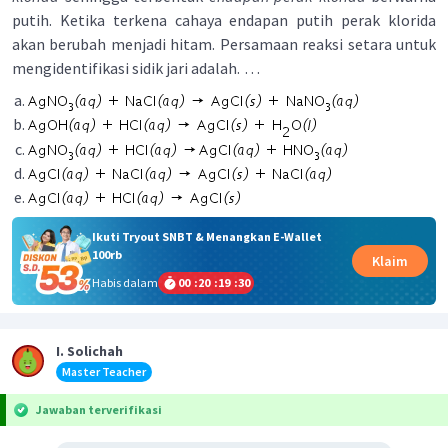
putih. Ketika terkena cahaya endapan putih perak klorida
akan berubah menjadi hitam. Persamaan reaksi setara untuk
mengidentifikasi sidik jari adalah.
. . .
Ikuti Tryout SNBT & Menangkan E-Wallet
100rb
Klaim
Habis dalam
00
:
20
:
19
:
30
I. Solichah
Master Teacher
Jawaban terverifikasi