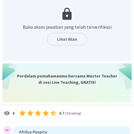
tepat yaitu :
Untuk
akan bersenyawa membentuk
Buka akses jawaban yang telah terverifikasi
Natrium nitrat (NaNO
).
Jumlah masing-masing unsur di
3
kedua ruas sudah sama sehingga reaksi ini sudah setara.
Lihat Iklan
Jadi, jawaban yang tepat adalah A.
Perdalam pemahamanmu bersama Master Teacher
di sesi Live Teaching, GRATIS!
4.7
6
(
19 rating
)
Afrilya Puspita