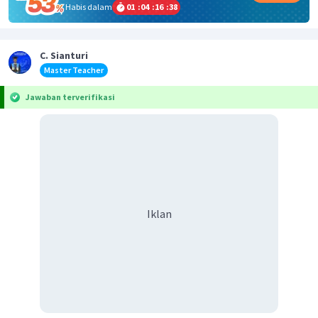
Habis dalam
01
:
04
:
16
:
38
C. Sianturi
Master Teacher
Jawaban terverifikasi
Iklan