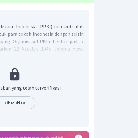
dekaan Indonesia (PPKI) menjadi salah
tuk para tokoh Indonesia dengan seizin
pang. Organisasi PPKI dibentuk pada 7
arkan 22 Agustus 1945. Selama masa
nggelar tiga kali sidang yang diadakan
s 1945.
sidang yang dilaksanakan pada Sabtu,
emiliki topik bahasan mengenai dasar
aban yang telah terverifikasi
 negara. Sidang I PPKI tersebut
utusan penting, yakni : menetapkan
Lihat Iklan
D 1945, mengangkat Ir. Soekarno
n Drs. Moh. Hatta sebagai wakil
k Komite Nasional sebagai badan
 sebelum DPR/MPR seperti yang