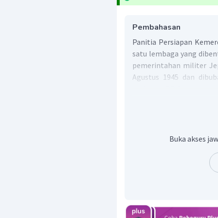
Pembahasan
Panitia Persiapan Kemer
satu lembaga yang diben
pemerintahan militer Je
Agustus 1945 dan dibub
kerjanya, PPKI telah me
pada 18, 19, dan 22 Agustu
Hasil sidang I PPKI : 
18 Agustus 1945 ini m
Buka akses jaw
negara dan pemimpin
menghasilkan tiga kep
dan mengesahkan UU
sebagai presiden da
presiden, membentu
pembantu Presiden
diharapkan UUD 1945.