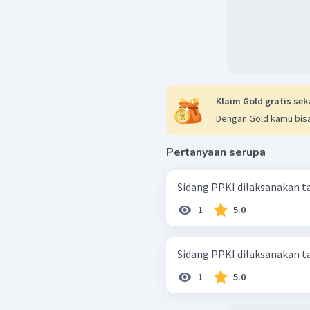
Memilih Presiden.
Membentuk Komite
Presiden.
Pembagian Wilayah.
Membentuk PNI.
Pembentukan BKR.
Klaim Gold gratis sek
Dengan Gold kamu bisa
Pertanyaan serupa
Sidang PPKI dilaksanakan tan
1
5.0
Sidang PPKI dilaksanakan tan
1
5.0