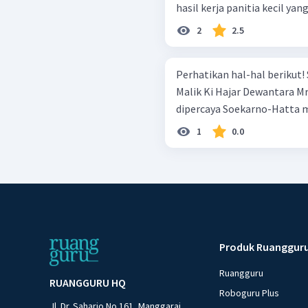
hasil kerja panitia kecil yang
2
2.5
Perhatikan hal-hal berikut! Soebandrio Mr. Achmad Soebardjo Adam
Malik Ki Hajar Dewantara Mr. Iwa Kusuma Sumantri Tokoh-tokoh yang
dipercaya Soekarno-Hatta me
1
0.0
Produk Ruanggur
Ruangguru
RUANGGURU HQ
Roboguru Plus
Jl. Dr. Saharjo No.161, Manggarai