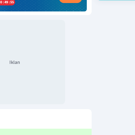
0
:
49
:
55
Iklan