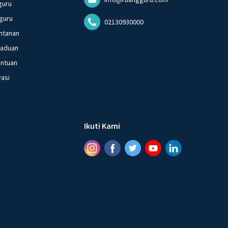
guru
guru
02130930000
ntanan
gaduan
entuan
vasi
Ikuti Kami