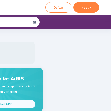
Daftar
Masuk
a ke AiRIS
dan belajar bareng AiRIS,
n pintarmu!
hat AiRIS