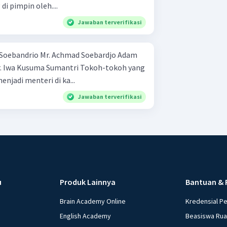
 di pimpin oleh....
Jawaban terverifikasi
njadi menteri di ka...
Jawaban terverifikasi
u
Produk Lainnya
Bantuan & 
Brain Academy Online
Kredensial P
English Academy
Beasiswa Ru