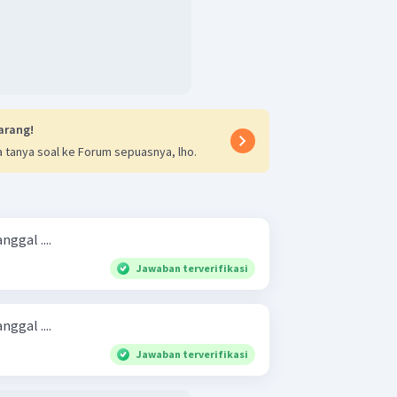
 Nasional Sebagai Pembantu
arang!
 tanya soal ke Forum sepuasnya, lho.
ggal ....
Jawaban terverifikasi
ggal ....
Jawaban terverifikasi