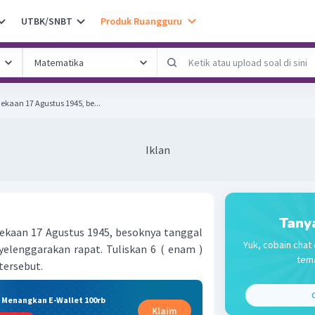
UTBK/SNBT
Produk Ruangguru
kaan 17 Agustus 1945, be...
Iklan
Tany
ekaan 17 Agustus 1945, besoknya tanggal
Yuk, cobain chat 
elenggarakan rapat. Tuliskan 6 ( enam )
tema
tersebut.
C
& Menangkan E-Wallet 100rb
Klaim