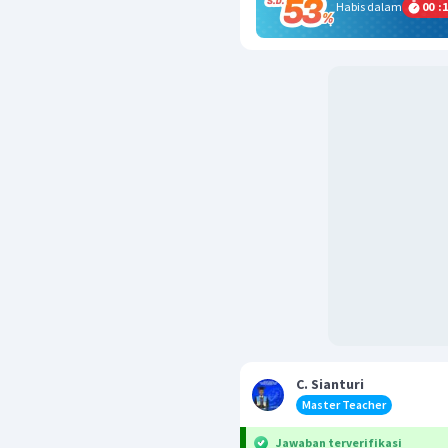
Habis dalam
00
:
1
C. Sianturi
Master Teacher
Jawaban terverifikasi