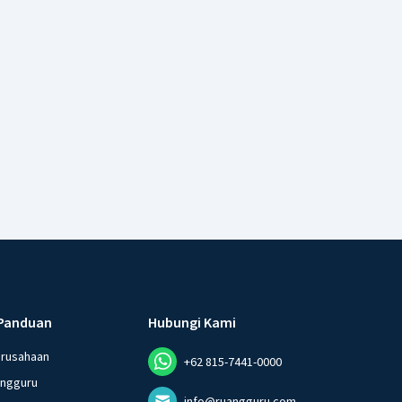
Panduan
Hubungi Kami
erusahaan
+62 815-7441-0000
angguru
info@ruangguru.com