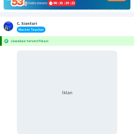
Habis dalam
00
:
15
:
29
:
21
C. Sianturi
Master Teacher
Jawaban terverifikasi
Iklan