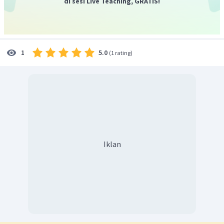
di sesi Live Teaching, GRATIS!
5.0
1
(
1 rating
)
Iklan