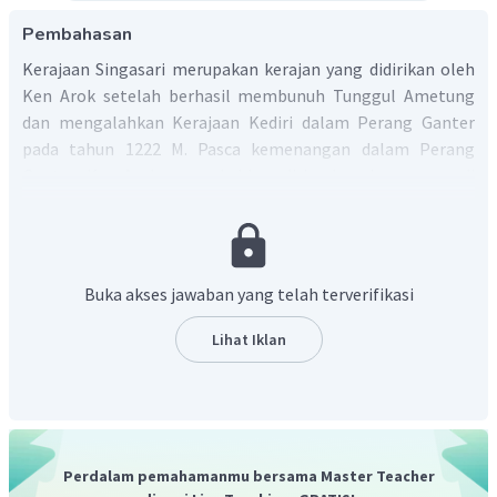
Pembahasan
Kerajaan Singasari merupakan kerajan yang didirikan oleh
Ken Arok setelah berhasil membunuh Tunggul Ametung
dan mengalahkan Kerajaan Kediri dalam Perang Ganter
pada tahun 1222 M. Pasca kemenangan dalam Perang
Ganter, Ken Arok mengukuhkan diri sebagai penguasa di
wilayah Jawa Timur sekaligus pendiri dinasti Rajasa atau
Rajasawangsa.
Dengan demikian Kerajaan Singasari didirikan oleh Ken
Arok.
Buka akses jawaban yang telah terverifikasi
Lihat Iklan
Perdalam pemahamanmu bersama Master Teacher