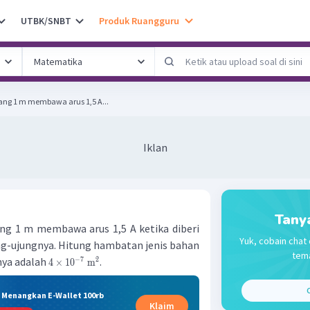
UTBK/SNBT
Produk Ruangguru
ang 1 m membawa arus 1,5 A...
Iklan
Tany
ng 1 m membawa arus 1,5 A ketika diberi
Yuk, cobain chat 
ung-ujungnya. Hitung hambatan jenis bahan
tema
nya adalah
.
−
7
2
4
×
1
0
m
C
& Menangkan E-Wallet 100rb
Klaim