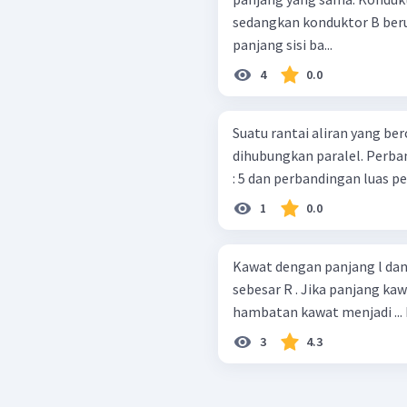
sedangkan konduktor B ber
panjang sisi ba...
4
0.0
Suatu rantai aliran yang ber
dihubungkan paralel. Perban
: 5 dan perbandingan luas p
1
0.0
Kawat dengan panjang l da
sebesar R . Jika panjang kaw
hambatan kawat menjadi ...
3
4.3