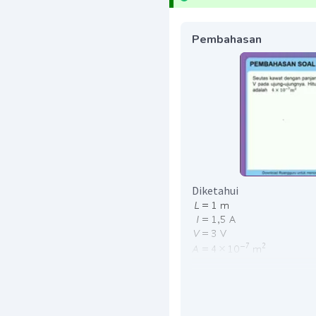
Pembahasan
Diketahui
Ditanya
Hambatan jenis kawat (
ρ
Penyelesaian
Mencari besar hambatan