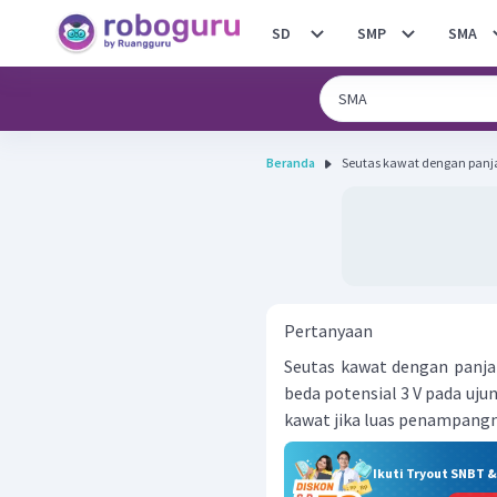
SD
SMP
SMA
Beranda
Seutas kawat dengan panj
Pertanyaan
Seutas kawat dengan panja
beda potensial 3 V pada uj
kawat jika luas penampang
Ikuti Tryout SNBT 