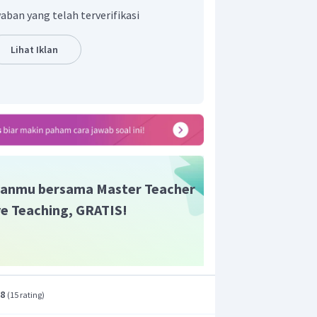
aban yang telah terverifikasi
Lihat Iklan
kawat
enis kawat adalah
.
anmu bersama Master Teacher
ive Teaching, GRATIS!
.8
(
15 rating
)