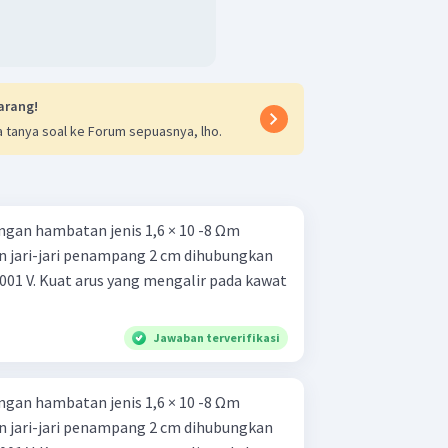
arang!
 tanya soal ke Forum sepuasnya, lho.
gan hambatan jenis 1,6 × 10 -8 Ωm
n jari-jari penampang 2 cm dihubungkan
01 V. Kuat arus yang mengalir pada kawat
Jawaban terverifikasi
gan hambatan jenis 1,6 × 10 -8 Ωm
n jari-jari penampang 2 cm dihubungkan