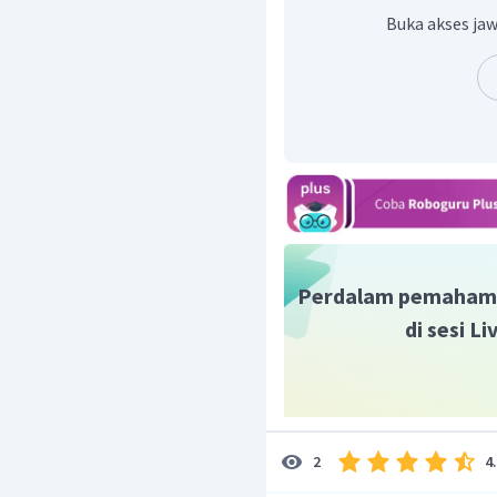
Buka akses jaw
Mencari hambatan jenis 
Jadi, besar hambatan j
Perdalam pemaham
di sesi L
4
2