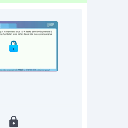
)?
 kawat