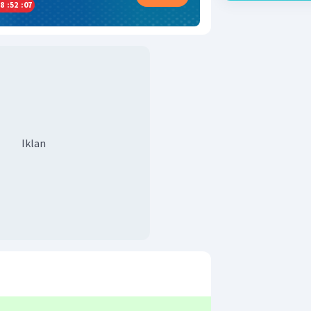
8
:
52
:
06
Iklan