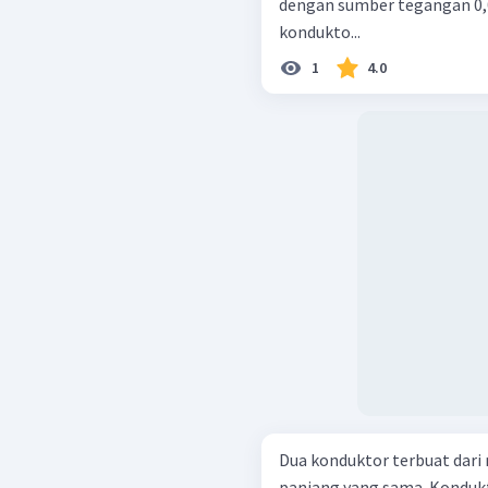
dengan sumber tegangan 0,0
kondukto...
1
4.0
Dua konduktor terbuat dar
panjang yang sama. Kondukt