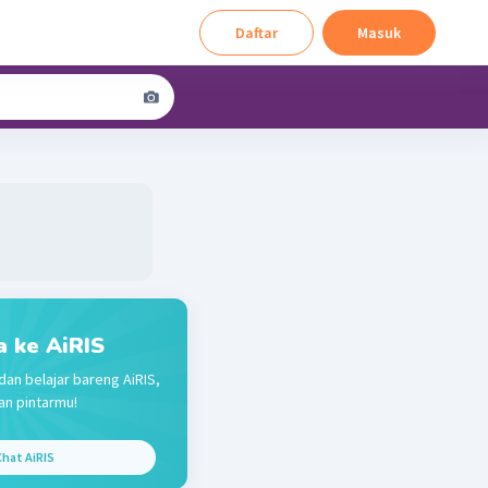
Daftar
Masuk
a ke AiRIS
dan belajar bareng AiRIS,
n pintarmu!
hat AiRIS