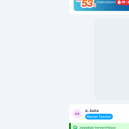
Habis dalam
00
:
1
A. Aulia
Master Teacher
Jawaban terverifikasi