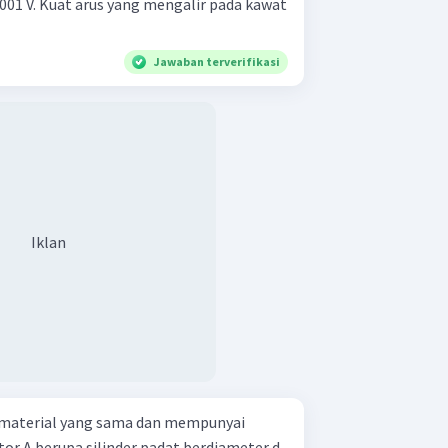
01 V. Kuat arus yang mengalir pada kawat
Jawaban terverifikasi
Iklan
i material yang sama dan mempunyai
or A berupa silinder padat berdiameter d