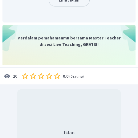
Misalkan tabungan awal =
lama menabung = n = 9 bulan
Tabungan akhir = Rp. 3.815.000,00
bunga = b = 12 % per tahun
Maka besar tabungan awal nya adalah
Perdalam pemahamanmu bersama Master Teacher
di sesi Live Teaching, GRATIS!
0.0
20
(
0 rating
)
Iklan
Jadi, tabungan awal Susi adalah Rp. 3.500.000,00