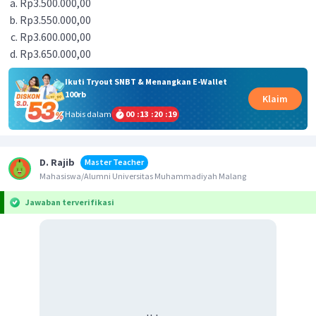
Rp3.500.000,00
Rp3.550.000,00
Rp3.600.000,00
Rp3.650.000,00
Ikuti Tryout SNBT & Menangkan E-Wallet
100rb
Klaim
Habis dalam
00
:
13
:
20
:
19
D. Rajib
Master Teacher
Mahasiswa/Alumni Universitas Muhammadiyah Malang
Jawaban terverifikasi