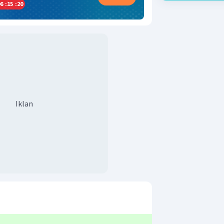
6
:
15
:
19
Iklan