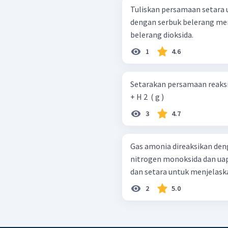
Tuliskan persamaan setara untuk reaksi 
dengan serbuk belerang me
belerang dioksida.
1
4.6
Setarakan persamaan reaksi berikut! Al ( s ) + HCl ( a q )
+ H 2 ​ ( g )
3
4.7
Gas amonia direaksikan den
nitrogen monoksida dan uap 
dan setara untuk menjelaska
2
5.0