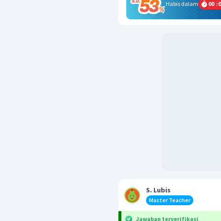
Habis dalam
00
:
0
S. Lubis
Master Teacher
Jawaban terverifikasi