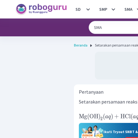
SD
SMP
SMA
Beranda
Pertanyaan
Setarakan persamaan reaksi
Mg
(
OH
)
(
)
+
HCl
(
a
q
a
2
Ikuti Tryout SNBT 