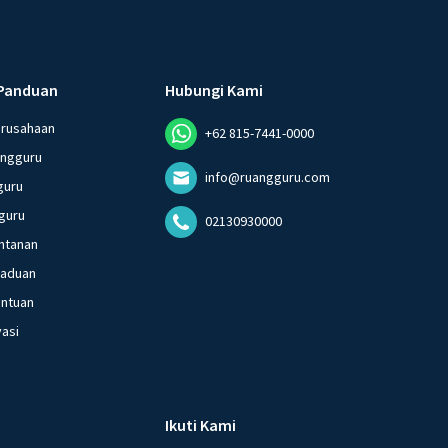
Panduan
Hubungi Kami
erusahaan
+62 815-7441-0000
angguru
info@ruangguru.com
guru
guru
02130930000
ntanan
gaduan
entuan
vasi
Ikuti Kami