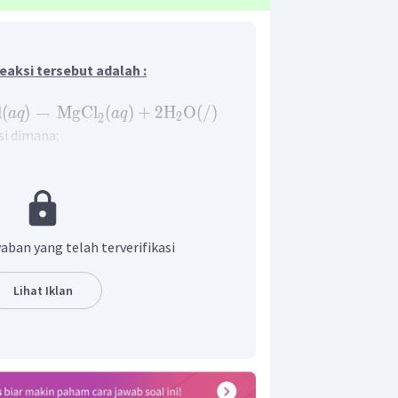
reaksi tersebut adalah :
l
(
)
→
MgCl
(
)
+
2
H
O
(
/
)
a
q
a
q
2
2
si dimana:
ktan sama dengan produk
dengan muatan produk
reaksi kimia dapat disetimbangkan
aban yang telah terverifikasi
cara trial and error. Namun, cara khusus
 menyetimbangkan persamaan reaksi
Lihat Iklan
an persamaan reaksi mengikuti tiga
rum us kimia reaktan dan produk pada
setimbang.