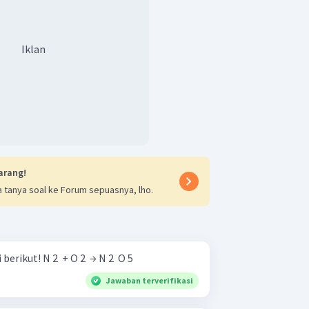
am persamaan reaksi.
Iklan
)
→
MgCl
(
)
+
H
O
(
/
)
a
q
a
q
2
2
 kanan 2 kali jumlah atom sebelah kiri
HCl
a perlu mengalikan senyawa
dengan
HCl
alikan senyawa
dengan bilangan 2,
ebelah kiri menjadi 4, sehingga kita
engan bilangan 2. Sehingga didapatkan
arang!
 tanya soal ke Forum sepuasnya, lho.
l
(
)
→
MgCl
(
)
+
2
H
O
(
/
)
a
q
a
q
2
2
lah masing-masing atom di sebelah kiri
Setarakan persamaan reaksi berikut! N 2 ​ + O 2 ​ → N 2 ​ O 5 ​
anan, maka bisa disimpulkan reaksi
Jawaban terverifikasi