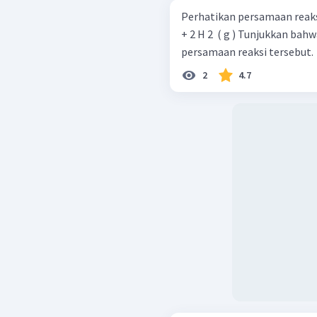
Perhatikan persamaan reaksi: SrH 2 ​ ( s ) + 2 H 2 ​ O ( l ) → Sr ( OH ) 2 ​
+ 2 H 2 ​ ( g ) Tunjukkan bahwa hukum kekekalan massa berlaku untuk
persamaan reaksi tersebut.
2
4.7