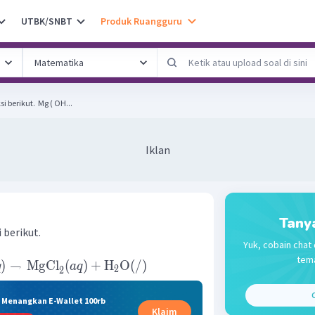
UTBK/SNBT
Produk Ruangguru
Setarakan persamaan reaksi berikut. ​ Mg ( OH...
Iklan
Tany
 berikut.
Yuk, cobain chat 
tema
)
→
MgCl
(
)
+
H
O
(
/
)
q
a
q
2
2
C
& Menangkan E-Wallet 100rb
Klaim