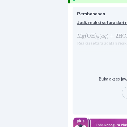
Pembahasan
Jadi, reaksi setara dari 
Mg
(
OH
)
(
)
+
2
HC
a
q
2
Reaksi setara adalah reak
Jumlah atom pada rea
Muatan reaktan sama 
Kebanyakan persamaan 
Buka akses jaw
dengan inspeksi, yaitu se
harus digunakan untuk
yang rumit. Penyetara
langkah sebagai berikut.
Langkah 1:
Menu lis dengan tepat 
persamaan reaksi tidak 