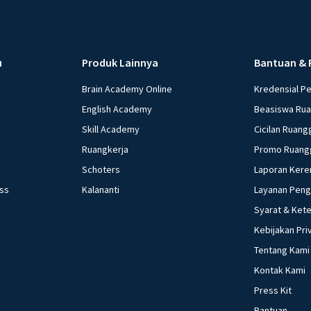
u
Produk Lainnya
Bantuan & 
Brain Academy Online
Kredensial P
English Academy
Beasiswa Ru
Skill Academy
Cicilan Ruang
Ruangkerja
Promo Ruang
Schoters
Laporan Kere
ess
Kalananti
Layanan Pen
Syarat & Ket
Kebijakan Pri
Tentang Kami
Kontak Kami
Press Kit
Bantuan