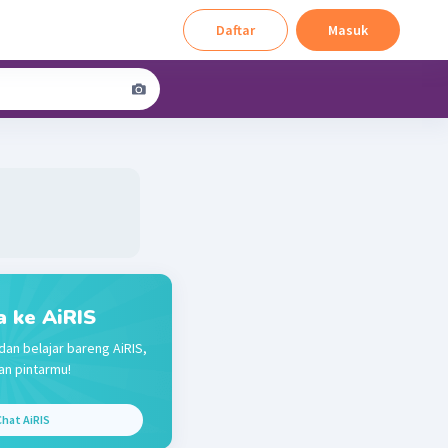
Daftar
Masuk
a ke AiRIS
dan belajar bareng AiRIS,
n pintarmu!
hat AiRIS