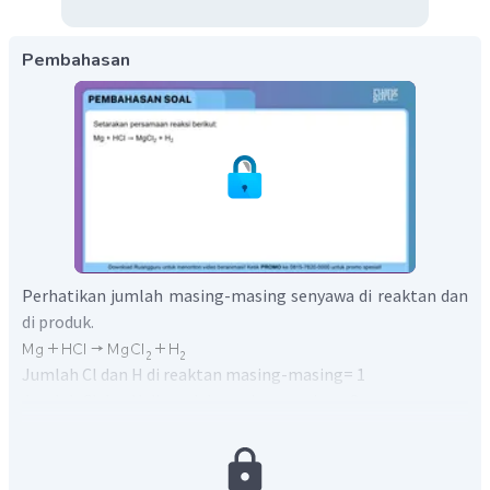
Pembahasan
Perhatikan jumlah masing-masing senyawa di reaktan dan
di produk.
Jumlah Cl dan H di reaktan masing-masing= 1
Jumlah Cl dan H di produk masing-masing= 2
Agar jumlahnya direaktan dan produk sama maka, reaktan
ditambah koefisien 2 pada senyawa HCl.
Jadi, reaksi setaranya yaitu