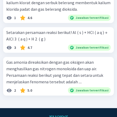
kalium klorat dengan serbuk belerang membentuk kalium
klorida padat dan gas belerang dioksida.
1
4.6
Jawaban terverifikasi
Setarakan persamaan reaksi berikut! Al ( s ) + HCl ( a q ) →
AlCl 3 ​ ( a q ) + H 2 ​ ( g )
3
4.7
Jawaban terverifikasi
Gas amonia direaksikan dengan gas oksigen akan
menghasilkan gas nitrogen monoksida dan uap air.
Persamaan reaksi berikut yang tepat dan setara untuk
menjelaskan fenomena tersebut adalah ....
2
5.0
Jawaban terverifikasi