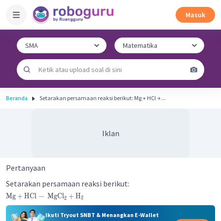
Masuk
Beranda
Setarakan persamaan reaksi berikut: Mg + HCl → ...
Iklan
Pertanyaan
Setarakan persamaan reaksi berikut:
Mg
+
HCl
→
MgCl
+
H
2
2
Ikuti Tryout SNBT & Menangkan E-Wallet