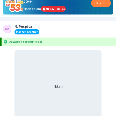
100rb
Klaim
Habis dalam
01
:
12
:
28
:
51
N. Puspita
Master Teacher
Jawaban terverifikasi
Iklan