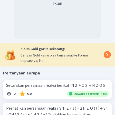
Iklan
Klaim Gold gratis sekarang!
Dengan Gold kamu bisa tanya soal ke Forum
sepuasnya, lho.
Pertanyaan serupa
Setarakan persamaan reaksi berikut! N 2 ​ + O 2 ​ → N 2 ​ O 5 ​
2
5.0
Jawaban terverifikasi
Perhatikan persamaan reaksi: SrH 2 ​ ( s ) + 2 H 2 ​ O ( l ) → Sr
( OH ) 2 ​ ( s ) + 2 H 2 ​ ( g ) Tunjukkan bahwa hukum