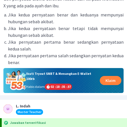
X yang ada pada ayah dan ibu.
Jika kedua pernyataan benar dan keduanya mempunyai
hubungan sebab akibat.
Jika kedua pernyataan benar tetapi tidak mempunyai
hubungan sebab akibat.
Jika pernyataan pertama benar sedangkan pernyataan
kedua salah.
Jika pernyataan pertama salah sedangkan pernyatan kedua
benar.
Ikuti Tryout SNBT & Menangkan E-Wallet
100rb
Klaim
Habis dalam
02
:
18
:
35
:
37
L. Indah
Master Teacher
Jawaban terverifikasi