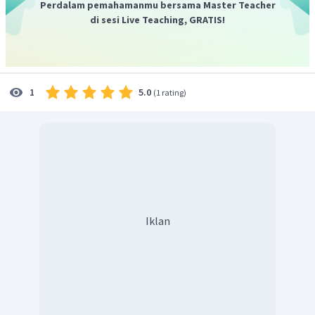
Perdalam pemahamanmu bersama Master Teacher
di sesi Live Teaching, GRATIS!
5.0
1
(
1 rating
)
Iklan