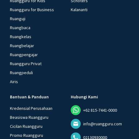
Ruangguru for Kids
Schoters
Ruangguru for Business
Kalananti
Ruanguji
Ruangbaca
Ruangkelas
Ruangbelajar
Ruangpengajar
Ruangguru Privat
Ruangpeduli
Airis
Bantuan & Panduan
Hubungi Kami
Kredensial Perusahaan
+62 815-7441-0000
Beasiswa Ruangguru
info@ruangguru.com
Cicilan Ruangguru
Promo Ruangguru
02130930000