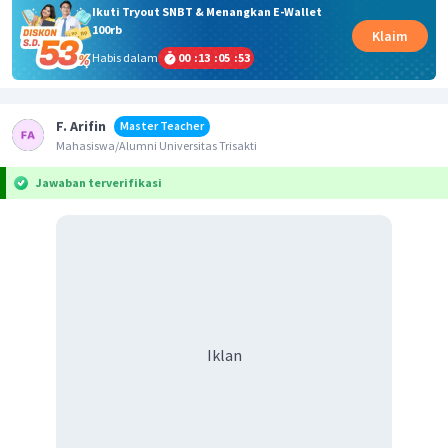
Ikuti Tryout SNBT & Menangkan E-Wallet
100rb
Klaim
Habis dalam
00
:
13
:
05
:
53
F. Arifin
Master Teacher
Mahasiswa/Alumni Universitas Trisakti
Jawaban terverifikasi
Iklan