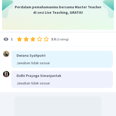
Dengan demikian, frekuensi nada dasar senar adalah 50
Perdalam pemahamanmu bersama Master Teacher
Hz.
di sesi Live Teaching, GRATIS!
3.0
1
(
3 rating
)
Dwiana Syahputri
Jawaban tidak sesuai
Didhi Prayoga Simanjuntak
Jawaban tidak sesuai