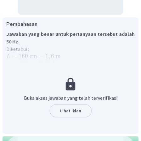
Pembahasan
Jawaban yang benar untuk pertanyaan tersebut adalah
50 Hz.
Diketahui :
=
160
cm
=
1
,
6
m
L
=
20
g
=
0
,
02
kg
m
=
320
N
F
Ditanya : frekuensi nada dasar?
Penyelesaian :
Persamaan frekuensi nada dasar pada dawai dapat
Buka akses jawaban yang telah terverifikasi
dirumuskan
1
F
L
Lihat Iklan
=
f
o
2
L
m
1
320
⋅
1
,
6
=
f
o
2
⋅
1
,
6
0
,
02
=
50
Hz
f
o