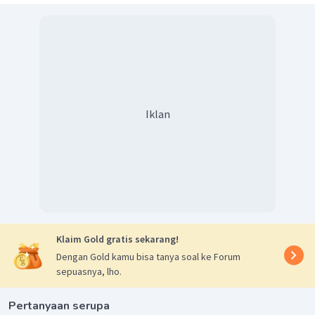
710
=
⋅
700
340
+
v
s
355
710
=
⋅
700
340
+
v
s
710
⋅
(
340
+
)
=
355
⋅
700
v
s
340
+
=
350
v
s
=
10
m
/
s
v
s
=
36
km
/
jam
v
s
Iklan
Dengan demikian mobil tersebut bergerak denagn
kecepatan 36 km/jam searah dengan arah sepeda motor.
Jadi, jawaban yang tepat adalah D.
Klaim Gold gratis sekarang!
Dengan Gold kamu bisa tanya soal ke Forum
sepuasnya, lho.
Pertanyaan serupa