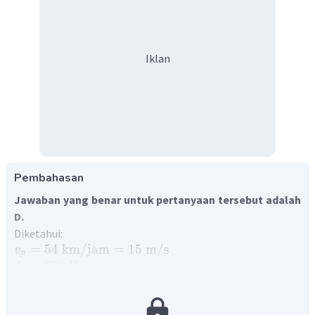
Iklan
Pembahasan
Jawaban yang benar untuk pertanyaan tersebut adalah
D.
Diketahui:
=
54
km
/
jam
=
15
m
/
s
v
p
=
700
Hz
f
s
=
710
Hz
f
p
=
340
m
/
s
v