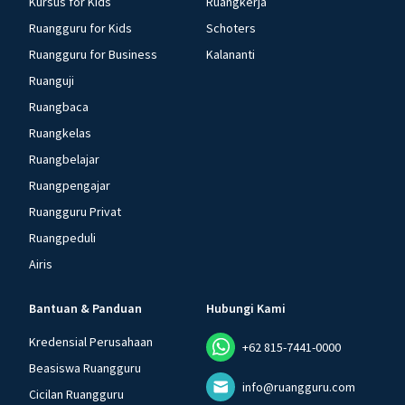
Kursus for Kids
Ruangkerja
Ruangguru for Kids
Schoters
Ruangguru for Business
Kalananti
Ruanguji
Ruangbaca
Ruangkelas
Ruangbelajar
Ruangpengajar
Ruangguru Privat
Ruangpeduli
Airis
Bantuan & Panduan
Hubungi Kami
Kredensial Perusahaan
+62 815-7441-0000
Beasiswa Ruangguru
info@ruangguru.com
Cicilan Ruangguru