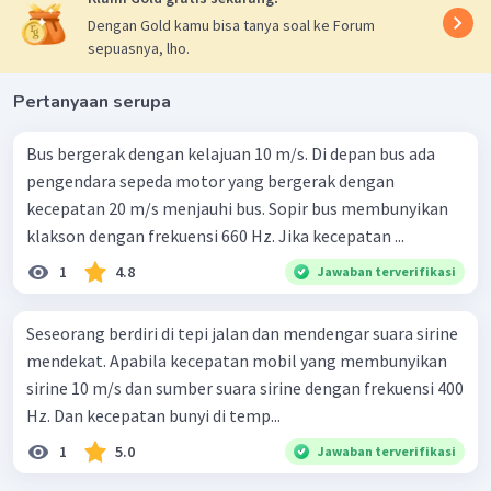
17
=
340
v
s
Dengan Gold kamu bisa tanya soal ke Forum
340
=
v
s
17
sepuasnya, lho.
=
20
m
/
s
v
s
−
3
1
0
km
=
20
v
1
s
Pertanyaan serupa
jam
3600
km
−
3
=
20
×
1
0
×
3600
v
Bus bergerak dengan kelajuan 10 m/s. Di depan bus ada
s
jam
km
−
3
=
72000
×
1
0
v
pengendara sepeda motor yang bergerak dengan
s
jam
km
3
−
3
=
72
×
1
0
×
1
0
v
kecepatan 20 m/s menjauhi bus. Sopir bus membunyikan
s
jam
=
72
km
/
jam
v
klakson dengan frekuensi 660 Hz. Jika kecepatan ...
s
Dengan demikian, kecepatan sumber bunyi saat itu
1
4.8
Jawaban terverifikasi
adalah 72 km/jam.
Seseorang berdiri di tepi jalan dan mendengar suara sirine
mendekat. Apabila kecepatan mobil yang membunyikan
sirine 10 m/s dan sumber suara sirine dengan frekuensi 400
Hz. Dan kecepatan bunyi di temp...
1
5.0
Jawaban terverifikasi