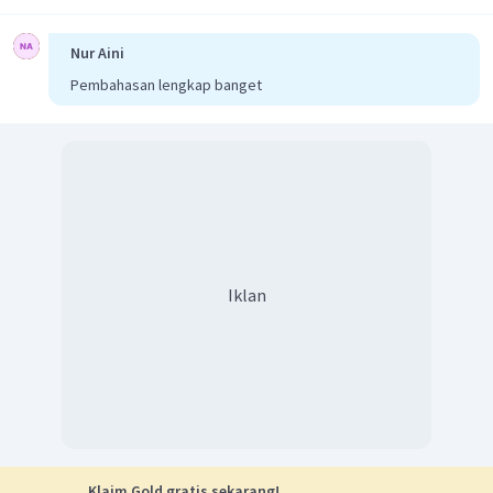
340
−
v
s
340
−
(
)
v
s
=
900
f
s
Nur Aini
340
2. Menentukan frekuensi sumber bunyi menjauhi
Pembahasan lengkap banget
pendengar:
+
v
v
p
=
×
f
f
1
p
s
+
v
v
s
340
+
0
800
=
×
f
s
340
+
v
s
340
800
=
×
f
s
340
+
v
s
340
+
(
)
v
s
=
800
f
s
Iklan
340
3. Menentukan kecepatan sumber bunyinya
=
f
f
s
s
340
−
340
+
v
v
9
00
=
8
00
(
)
(
)
s
s
340
340
9
(
340
−
)
=
8
(
340
+
)
v
v
s
s
3060
−
9
=
2720
+
8
v
v
s
s
3060
−
2720
=
8
+
9
v
v
s
s
340
=
17
v
s
Klaim Gold gratis sekarang!