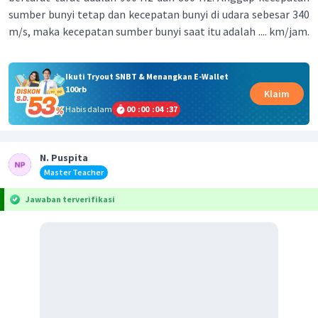
sumber bunyi tetap dan kecepatan bunyi di udara sebesar 340
m/s, maka kecepatan sumber bunyi saat itu adalah .... km/jam.
Ikuti Tryout SNBT & Menangkan E-Wallet
100rb
Klaim
Habis dalam
00
:
00
:
04
:
37
N. Puspita
Master Teacher
Jawaban terverifikasi