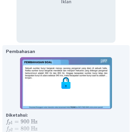
Iklan
Pembahasan
Diketahui:
=
900
Hz
f
1
p
=
800
Hz
f
2
p