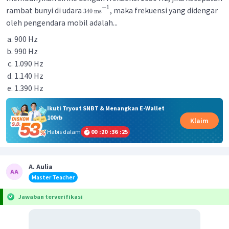
−
1
rambat bunyi di udara
, maka frekuensi yang didengar
340
ms
oleh pengendara mobil adalah...
900 Hz
990 Hz
1.090 Hz
1.140 Hz
1.390 Hz
Ikuti Tryout SNBT & Menangkan E-Wallet
100rb
Klaim
Habis dalam
00
:
20
:
36
:
24
A. Aulia
Master Teacher
Jawaban terverifikasi