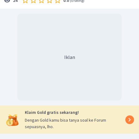
0.0
24
(
0 rating
)
Jadi, pernyataan (1), (2), dan (3) benar.
Iklan
Klaim Gold gratis sekarang!
Dengan Gold kamu bisa tanya soal ke Forum
sepuasnya, lho.