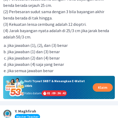
benda berada sejauh 25 cm.
(2) Perbesaran sudut sama dengan 3 bila bayangan akhir
benda berada di tak hingga.
(3) Kekuatan lensa cembung adalah 12 dioptri.
(4) Jarak bayangan nyata adalah di 25/3 cm jika jarak benda
adalah 50/3 cm.
jika jawaban (1), (2), dan (3) benar
jika jawaban (1) dan (3) benar
jika jawaban (2) dan (4) benar
jika jawaban (4) saja yang benar
jika semua jawaban benar
Ikuti Tryout SNBT & Menangkan E-Wallet
100rb
Klaim
Habis dalam
01
:
09
:
36
:
41
Y. Maghfirah
Master Teacher