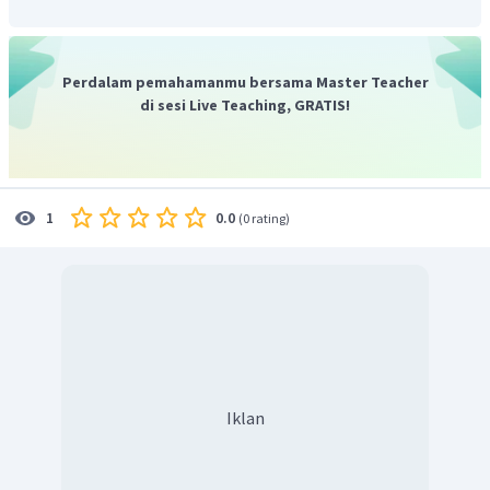
Karena
maka penjual tersebut
mengalami keuntungan sebesar:
Perdalam pemahamanmu bersama Master Teacher
di sesi Live Teaching, GRATIS!
Jadi, untung yang didapatkan oleh pedagang tersebut
adalah Rp 12.000,00
0.0
1
(
0 rating
)
Iklan