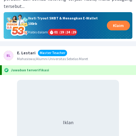
tersebut...
Ikuti Tryout SNBT & Menangkan E-Wallet
100rb
Klaim
Habis dalam
01
:
19
:
24
:
29
E. Lestari
Master Teacher
Mahasiswa/Alumni Universitas Sebelas Maret
Jawaban terverifikasi
Iklan