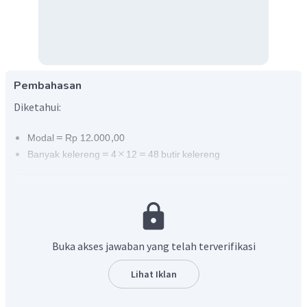
Pembahasan
Diketahui:
Ditanyakan:
Yang ditanyakan oleh soal kemungkinan apakah pedagang
tersebut untung, rugi, atau impas.
Buka akses jawaban yang telah terverifikasi
Penyelesaian:
Pertama kita menetukan harga total penjualan:
Lihat Iklan