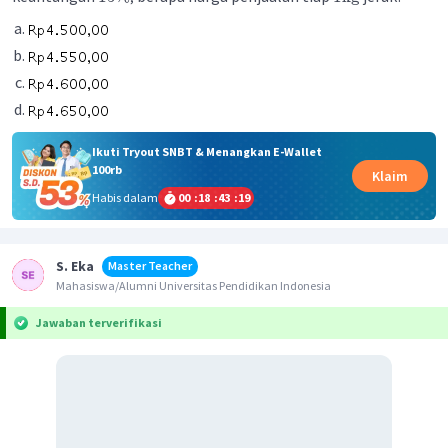
Ikuti Tryout SNBT & Menangkan E-Wallet
100rb
Klaim
Habis dalam
00
:
18
:
43
:
19
S. Eka
Master Teacher
Mahasiswa/Alumni Universitas Pendidikan Indonesia
Jawaban terverifikasi