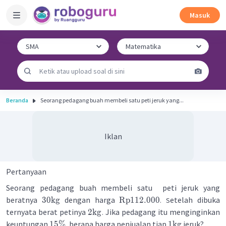
Masuk
Beranda
Seorang pedagang buah membeli satu peti jeruk yang...
Iklan
Pertanyaan
Seorang pedagang buah membeli satu peti jeruk yang
beratnya
dengan harga
etelah dibuka
30
kg
Rp
112.000
. S
ternyata berat petinya
Jika pedagang itu menginginkan
2
kg
.
keuntungan
berapa harga penjualan tiap
jeruk?
15%
1
kg
,