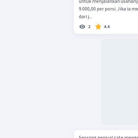
untuk menjalankan usahany
9.000,00 per porsi. Jika i
dari j...
2
4.4
Seorang penjual sate menge