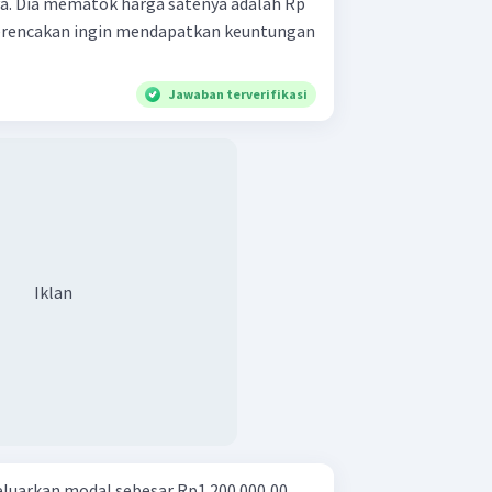
a. Dia mematok harga satenya adalah Rp
a merencakan ingin mendapatkan keuntungan
Jawaban terverifikasi
Iklan
luarkan modal sebesar Rp1.200.000,00