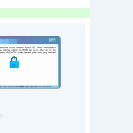
0
erikut.
nyak porsi yang dijual maka: