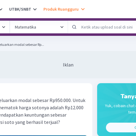
UTBK/SNBT
Produk Ruangguru
luarkan modal sebesar Rp...
Iklan
Tany
eluarkan modal sebesar Rp950.000. Untuk
Yuk, cobain chat 
mematok harga sotonya adalah Rp12.000
tema
a mendapatkan keuntungan sebesar
i soto yang berhasil terjual?
C