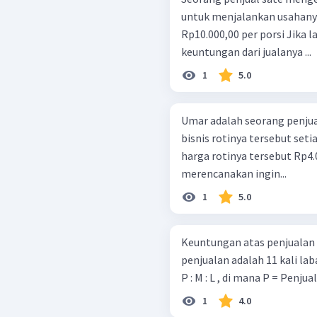
untuk menjalankan usahany
Rp10.000,00 per porsi Jika
keuntungan dari jualanya ...
1
5.0
Umar adalah seorang penjua
bisnis rotinya tersebut set
harga rotinya tersebut Rp4.
merencanakan ingin...
1
5.0
Keuntungan atas penjualan 
penjualan adalah 11 kali la
P : M : L , di mana P = Penju
1
4.0