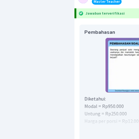
Master Teacher
Jawaban terverifikasi
Pembahasan
Diketahui:
Modal = Rp950.000
Untung = Rp250.000
Harga per porsi = Rp12.00
Perhatikan perhitungan b
Untung mencari berapa ba