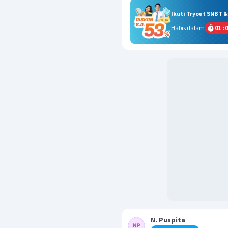
Ikuti Tryout SNBT 
Habis dalam
01
:
0
N. Puspita