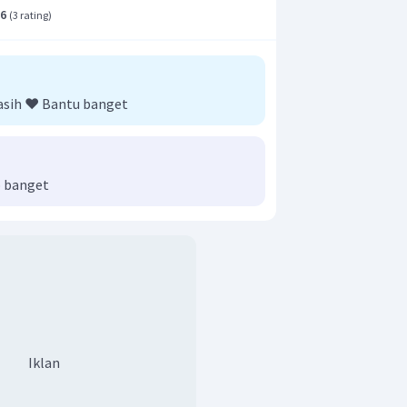
.6
(
3 rating
)
kasih ❤️ Bantu banget
 banget
Iklan