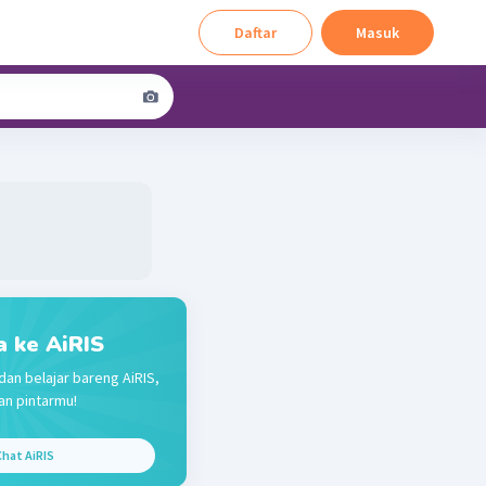
Daftar
Masuk
a ke AiRIS
dan belajar bareng AiRIS,
n pintarmu!
hat AiRIS