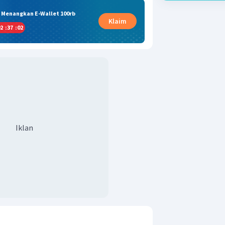
& Menangkan E-Wallet 100rb
Klaim
2
:
37
:
01
Iklan