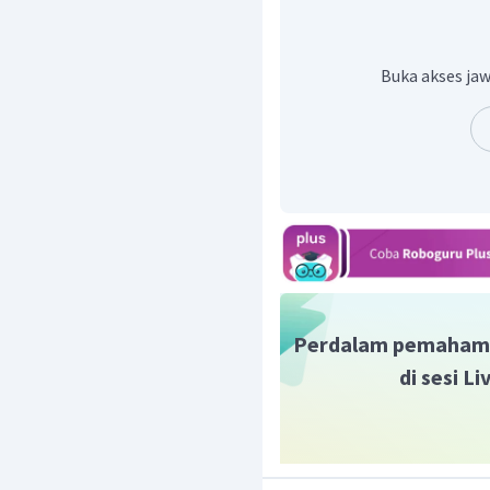
Buka akses jaw
kemudian
Jadi, banyak porsi soto y
Perdalam pemaham
di sesi L