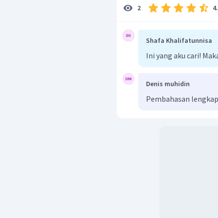
4
2
Shafa Khalifatunnisa
Ini yang aku cari! Ma
Denis muhidin
Pembahasan lengkap