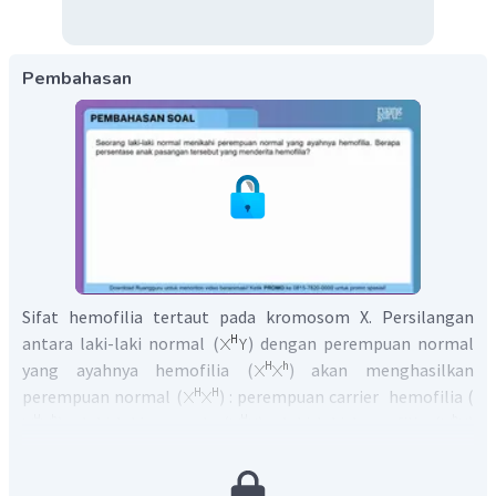
Pembahasan
Sifat hemofilia tertaut pada kromosom X. Persilangan
antara laki-laki normal (
) dengan perempuan normal
yang ayahnya hemofilia (
) akan menghasilkan
perempuan normal (
) : perempuan carrier hemofilia (
) : laki-laki normal (
) : laki-laki hemofilia (
)
dengan perbandingan 1:1:1:1. Sehingga persentase anak
yang terkena hemofilia adalah 25%.