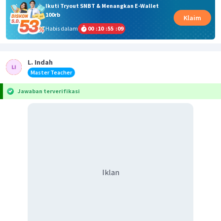
Ikuti Tryout SNBT & Menangkan E-Wallet
100rb
Klaim
Habis dalam
00
:
10
:
55
:
09
L. Indah
Master Teacher
Jawaban terverifikasi
Iklan