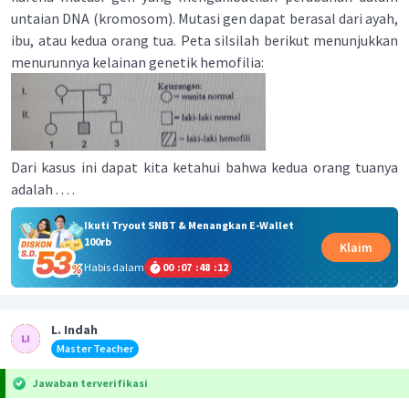
untaian DNA (kromosom). Mutasi gen dapat berasal dari ayah,
ibu, atau kedua orang tua. Peta silsilah berikut menunjukkan
menurunnya kelainan genetik hemofilia:
Dari kasus ini dapat kita ketahui bahwa kedua orang tuanya
adalah . . . .
Ikuti Tryout SNBT & Menangkan E-Wallet
100rb
Klaim
Habis dalam
00
:
07
:
48
:
12
L. Indah
Master Teacher
Jawaban terverifikasi