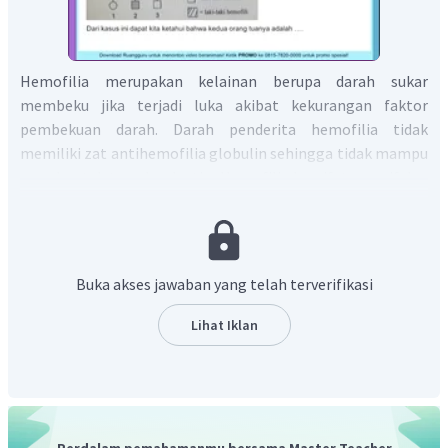
Hemofilia merupakan kelainan berupa darah sukar
membeku jika terjadi luka akibat kekurangan faktor
pembekuan darah. Darah penderita hemofilia tidak
memiliki zat antihemofilia globulin sehingga tidak mampu
membentuk tromboplastin. Hemofilia bersifat resesif dan
terpaut pada kromosom X. Pada peta silsilah hemofilia
pada soal, diketahui bahwa dari perkawinan ibu dan ayah
normal dilahirkan laki-laki normal, laki-laki hemofilia, dan
perempuan normal. Munculnya keturunan laki-laki
Buka akses jawaban yang telah terverifikasi
hemofilia menunjukkan bahwa ibu bersifat normal carrier
(normal tetapi membawa gen hemofilia). Diagram
Lihat Iklan
persilangan yang terjadi yaitu :
P :
><
(Perempuan normal carrier) (Laki-laki normal)
G :
,
, Y
Perdalam pemahamanmu bersama Master Teacher