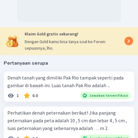
2
=
157
,
5
m
2
Jadi, luas sebenarnya rumah tersebut adalah 157,5 m
.
b. Total biaya pembuatan rumah dapat dihitung sebagai
Klaim Gold gratis sekarang!
berikut.
Dengan Gold kamu bisa tanya soal ke Forum
sepuasnya, lho.
Pertanyaan serupa
Denah tanah yang dimiliki Pak Rio tampak seperti pada
Jadi, total biaya pembuatan rumah adalah
gambar di bawah ini. Luas tanah Pak Rio adalah ...
Rp315.000.000,00
1
0.0
Jawaban terverifikasi
Perhatikan denah peternakan berikut! Jika panjang
peternakan pada peta adalah 10 , 5 cm dan lebar 4 , 5 cm ,
luas peternakan yang sebenarnya adalah … m 2 .