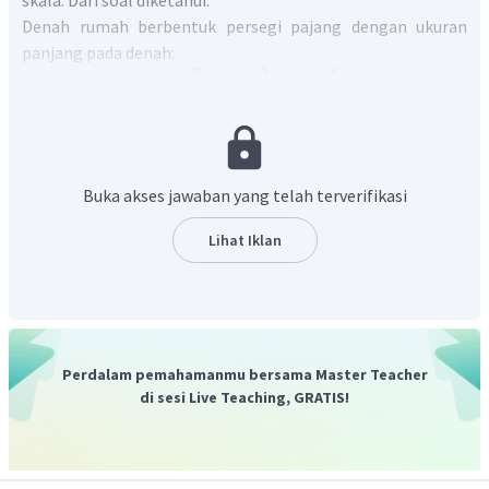
Denah rumah berbentuk persegi pajang dengan ukuran
panjang pada denah:
=
3
cm
+
3
cm
+
4
cm
p
d
=
10
cm
dan lebar pada denah:
=
2
cm
+
2
cm
+
3
cm
l
d
=
7
cm
Buka akses jawaban yang telah terverifikasi
Skala denah:
Biaya pembuatan:
Lihat Iklan
Ditanya:
a. luas rumah sebenarnya?
b. total biaya pembuatan rumah?
Jawab:
a. Luas rumah dihitung dengan mencari panjang dan lebar
Perdalam pemahamanmu bersama Master Teacher
rumah sebenarnya terlebih dahulu dengan rumus mencari
di sesi Live Teaching, GRATIS!
jarak sebenarnya:
Panjang rumah sebenarnya.