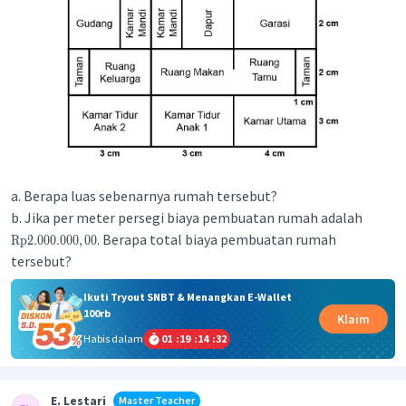
a. Berapa luas sebenarnya rumah tersebut?
b. Jika per meter persegi biaya pembuatan rumah adalah
. Berapa total biaya pembuatan rumah
Rp
2.000.000
,
00
tersebut?
Ikuti Tryout SNBT & Menangkan E-Wallet
100rb
Klaim
Habis dalam
01
:
19
:
14
:
32
E. Lestari
Master Teacher