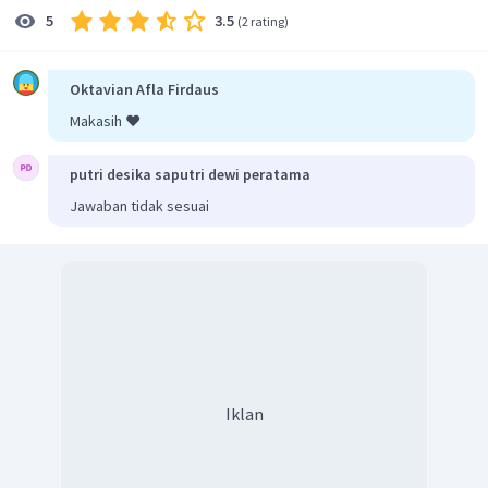
3.5
5
(
2 rating
)
=
÷
S
p
p
s
d
1
=
10
cm
÷
150
=
10
cm
×
150
Oktavian Afla Firdaus
=
1.500
cm
Makasih ❤️
=
15
m
putri desika saputri dewi peratama
Lebar rumah sebenarnya.
Jawaban tidak sesuai
=
÷
S
l
l
s
p
1
=
7
cm
÷
150
=
7
cm
×
150
=
1.050
cm
=
10
,
5
m
Luas rumah sebenarnya:
Iklan
L
=
×
p
l
s
s
=
15
m
×
10
,
5
m