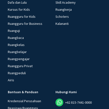
Dafa dan Lulu
Skill Academy
Kursus for Kids
Ruangkerja
Ruangguru for Kids
Schoters
Ruangguru for Business
Kalananti
Ruanguji
Ruangbaca
Ruangkelas
Ruangbelajar
Ruangpengajar
Ruangguru Privat
Ruangpeduli
Airis
Bantuan & Panduan
Hubungi Kami
Kredensial Perusahaan
+62 815-7441-0000
Beasiswa Ruangguru