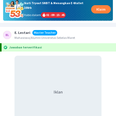
Ikuti Tryout SNBT & Menangkan E-Wallet
100rb
Klaim
Habis dalam
01
:
09
:
15
:
45
E. Lestari
Master Teacher
Mahasiswa/Alumni Universitas Sebelas Maret
Jawaban terverifikasi
Iklan