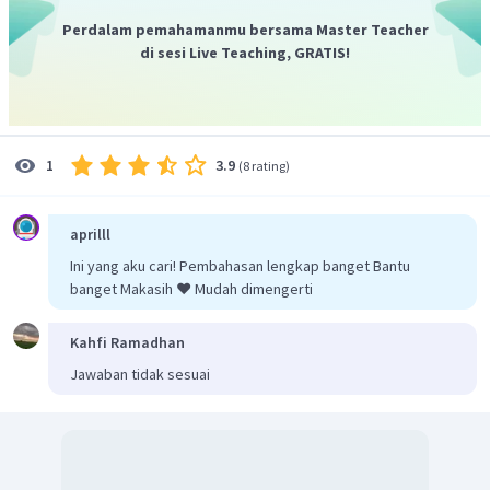
Dengan menerapkan rumus luas persegi panjang diperoleh:
Perdalam pemahamanmu bersama Master Teacher
di sesi Live Teaching, GRATIS!
Jadi, luas tanah Pak Rahmat sebenarnya adalah
.
3.9
1
(
8 rating
)
aprilll
Ini yang aku cari! Pembahasan lengkap banget Bantu
banget Makasih ❤️ Mudah dimengerti
Kahfi Ramadhan
Jawaban tidak sesuai