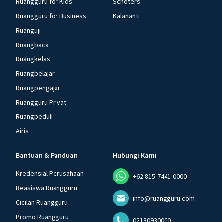
Ruangguru for Kids
Schoters
Ruangguru for Business
Kalananti
Ruanguji
Ruangbaca
Ruangkelas
Ruangbelajar
Ruangpengajar
Ruangguru Privat
Ruangpeduli
Airis
Bantuan & Panduan
Hubungi Kami
Kredensial Perusahaan
+62 815-7441-0000
Beasiswa Ruangguru
info@ruangguru.com
Cicilan Ruangguru
Promo Ruangguru
02130930000