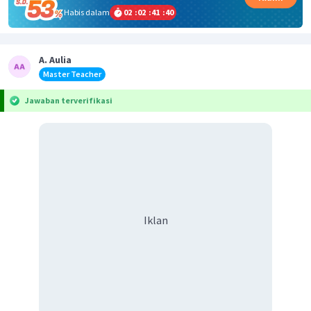
Habis dalam
02
:
02
:
41
:
40
A. Aulia
Master Teacher
Jawaban terverifikasi
Iklan