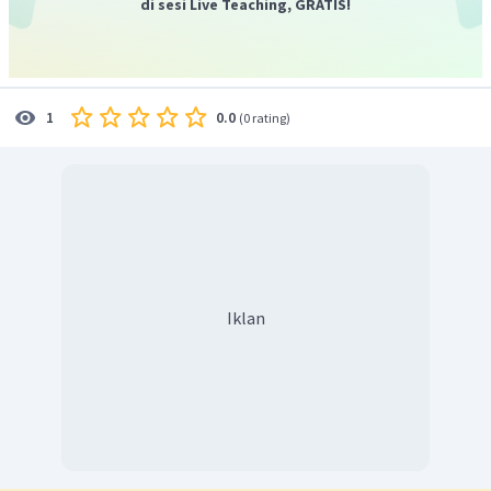
di sesi Live Teaching, GRATIS!
0.0
1
(
0 rating
)
Iklan