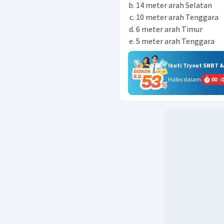
14 meter arah Selatan
10 meter arah Tenggara
6 meter arah Timur
5 meter arah Tenggara
Ikuti Tryout SNBT 
Habis dalam
00
:
0