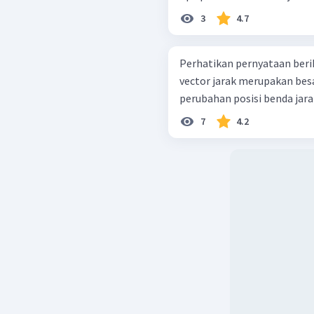
3
4.7
Perhatikan pernyataan berikut : perpindahan merupaka
vector jarak merupakan besaran skalar perpindahan adalah
7
4.2