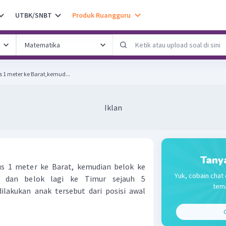
UTBK/SNBT
Produk Ruangguru
s 1 meter ke Barat,kemud...
Iklan
Tany
us 1 meter ke Barat, kemudian belok ke
Yuk, cobain chat 
, dan belok lagi ke Timur sejauh 5
tema
ilakukan anak tersebut dari posisi awal
C