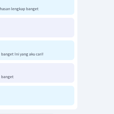
hasan lengkap banget
ndahan yang dilakukan anak tersebut
 meter arah Tenggara.
t adalah E.
anget Ini yang aku cari!
 banget