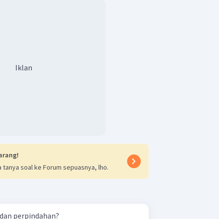
Iklan
arang!
 tanya soal ke Forum sepuasnya, lho.
 dan perpindahan?