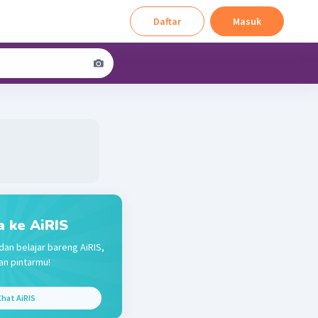
Daftar
Masuk
a ke AiRIS
dan belajar bareng AiRIS,
n pintarmu!
hat AiRIS