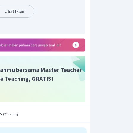
ah ini.
Lihat Iklan
anmu bersama Master Teacher
ive Teaching, GRATIS!
 A sedangkan posisi akhir anak di titik D
 anak dapat dihitung menggunakan
.5
(
22 rating
)