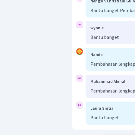
=
9
+
16
Nengsih Christiani Gulo
=
25
Bantu banget Pemba
=
5
m
Dengan demikian, perpi
wynnie
dari posisi awal adalah 5
Jadi, jawaban yang tepa
Bantu banget
Nanda
Pembahasan lengkap b
Muhammad Akmal
Pembahasan lengkap
Laura Sintia
Bantu banget