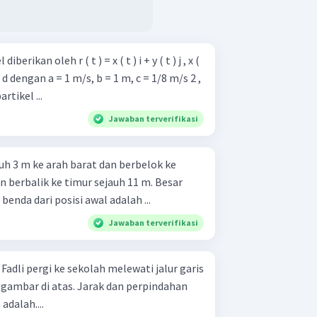
erikan oleh r ( t ) = x ( t ) i + y ( t ) j , x (
2 + d dengan a = 1 m/s, b = 1 m, c = 1/8 m/s 2 ,
rtikel ...
Jawaban terverifikasi
uh 3 m ke arah barat dan berbelok ke
n berbalik ke timur sejauh 11 m. Besar
enda dari posisi awal adalah ...
Jawaban terverifikasi
s
 gambar di atas. Jarak dan perpindahan
adalah....