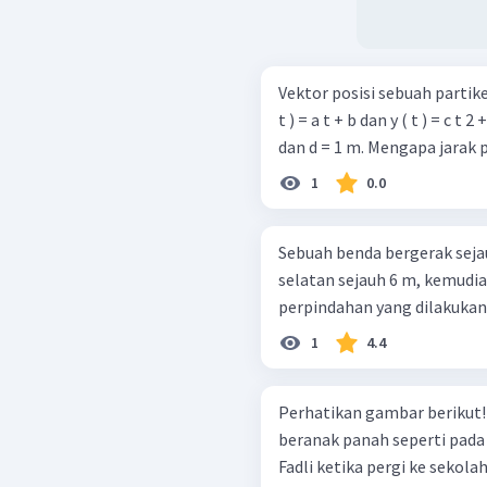
Vektor posisi sebuah partikel dib
t ) = a t + b dan y ( t ) = c t 
dan d = 1 m. Mengapa jarak pa
1
0.0
Sebuah benda bergerak seja
selatan sejauh 6 m, kemudia
perpindahan yang dilakukan b
1
4.4
Perhatikan gambar berikut! Fadli pergi ke sekolah melewati jalur gari
beranak panah seperti pada
Fadli ketika pergi ke sekolah 