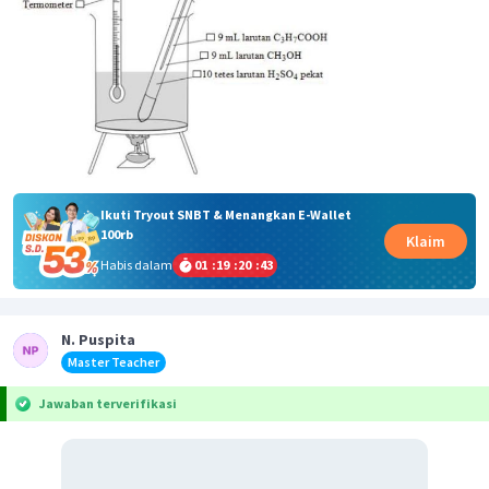
Ikuti Tryout SNBT & Menangkan E-Wallet
100rb
Klaim
Habis dalam
01
:
19
:
20
:
42
N. Puspita
Master Teacher
Jawaban terverifikasi