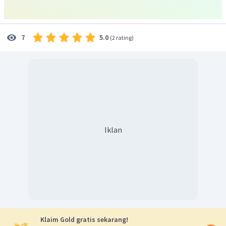
5.0
7
(
2 rating
)
Iklan
Klaim Gold gratis sekarang!