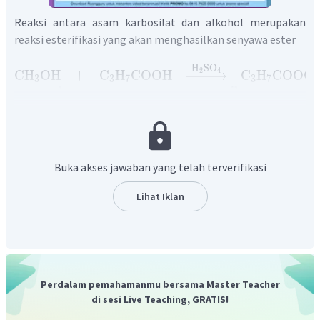
Reaksi antara asam karbosilat dan alkohol merupakan
reaksi esterifikasi yang akan menghasilkan senyawa ester
H
SO
2
4
CH
OH
+
C
H
COOH
C
H
COOC
3
3
7
3
7
metanol
asam
propanoat
metil
propanoat
Jadi, senyawa yang dihasilkan dari reaksi tersebut
adalah
.
Buka akses jawaban yang telah terverifikasi
Lihat Iklan
Perdalam pemahamanmu bersama Master Teacher
di sesi Live Teaching, GRATIS!