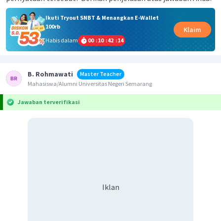
Ikuti Tryout SNBT & Menangkan E-Wallet
100rb
Klaim
Habis dalam
00
:
10
:
42
:
14
B. Rohmawati
Master Teacher
Mahasiswa/Alumni Universitas Negeri Semarang
Jawaban terverifikasi
Iklan